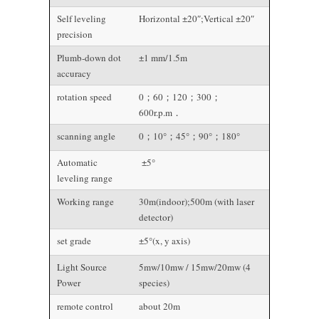
Self leveling
Horizontal ±20″;Vertical ±20″
precision
Plumb-down dot
±1 mm/1.5m
accuracy
rotation speed
0；60；120；300；
600r.p.m．
scanning angle
0；10°；45°；90°；180°
Automatic
±5°
leveling range
Working range
30m(indoor);500m (with laser
detector)
set grade
±5°(x, y axis)
Light Source
5mw/10mw / 15mw/20mw (4
Power
species)
remote control
about 20m