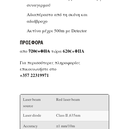
συναγερμού
Αδιαπέραστο από τη σκόνη και
αδιάβροχο
Ακτίνα μέχρι 500m με Detector
ΠΡΟΣΦΟΡΑ
720€+ΦΠΑ
620€+ΦΠΑ
απο
τώρα
Για περισσότερες πληροφορίες
επικοινωνήστε στο
+357 22319971
Laser beam
Red laser beam
source
Laser diode
Class II ,635nm
Accuracy
±1 mm/10m