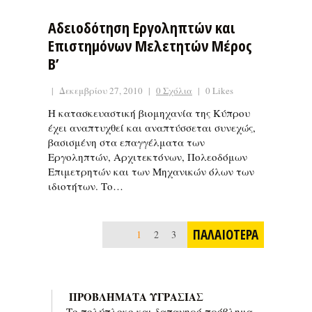
Αδειοδότηση Εργοληπτών και
Επιστημόνων Μελετητών Μέρος
Β’
|
Δεκεμβρίου 27, 2010
|
0 Σχόλια
|
0 Likes
Η κατασκευαστική βιομηχανία της Κύπρου
έχει αναπτυχθεί και αναπτύσσεται συνεχώς,
βασισμένη στα επαγγέλματα των
Εργοληπτών, Αρχιτεκτόνων, Πολεοδόμων
Επιμετρητών και των Μηχανικών όλων των
ιδιοτήτων. Το…
ΠΑΛΑΙΟΤΕΡΑ
1
2
3
ΠΡΟΒΛΗΜΑΤΑ ΥΓΡΑΣΙΑΣ
Το πολύπλοκο και δαπανηρό πρόβλημα