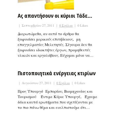
Ας απαντήσουν οι κύριοι Τάδε…
|
Σεπτεμβρίου 27, 2011
|
0 Σχόλια
|
0 Likes
Διερωτώμεθα, αν αυτό το άρθρο θα
ξαφνιάσει μερικούς επιτήδειους, μη
επαγγελματίες Μελετητές. Σίγουρα δεν θα
ξαφνιάσει ιδιοκτήτες έργων, προμηθευτές
υλικών και εργολάβους. Εύχομαι μόνο να…
Πιστοποιητικά ενέργειας κτιρίων
|
Αυγούστου 27, 2011
|
0 Σχόλια
|
0 Likes
Προς Υπουργό Εμπορίου, Βιομηχανίας και
Τουρισμού Έντιμε Κύριε Υπουργέ, Έχουμε
δέκα καυτά ερωτήματα που σχετίζονται με
το πιο πάνω θέμα και ευελπιστούμε ότι…