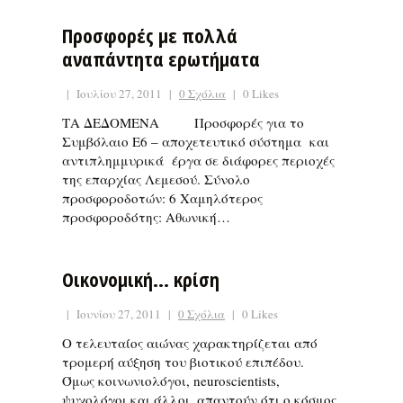
Προσφορές με πολλά
αναπάντητα ερωτήματα
|
Ιουλίου 27, 2011
|
0 Σχόλια
|
0 Likes
ΤΑ ΔΕΔΟΜΕΝΑ Προσφορές για το
Συμβόλαιο Ε6 – αποχετευτικό σύστημα και
αντιπλημμυρικά έργα σε διάφορες περιοχές
της επαρχίας Λεμεσού. Σύνολο
προσφοροδοτών: 6 Χαμηλότερος
προσφοροδότης: Αθωνική…
Οικονομική… κρίση
|
Ιουνίου 27, 2011
|
0 Σχόλια
|
0 Likes
Ο τελευταίος αιώνας χαρακτηρίζεται από
τρομερή αύξηση του βιοτικού επιπέδου.
Όμως κοινωνιολόγοι, neuroscientists,
ψυχολόγοι και άλλοι, απαντούν ότι ο κόσμος