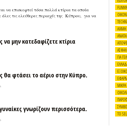
EDITOR
FUNNY
αι να επισκεφτεί τόσα πολλά κτίρια τα οποία
OIKON
 όλες τις ελεύθερες περιοχές της Κύπρου, για να
TECHN
ΑΙΧΜΗ
ΑΝΑΠΑ
ς να μην κατεδαφίζετε κτίρια
ΑΠΟΨΕ
ΑΣΦΑΛ
ΓΙΑ ΓΕΛ
ΕΛΛΑΔ
ΕΞΟΙΚ
ς θα φτάσει το αέριο στην Κύπρο.
ΕΦΑΡ
ΜΙΚΡΑ
s
ΟΙΚΟΛ
ΠΑΡΟΥ
ΣΥΜΒΟ
 γυναίκες γνωρίζουν περισσότερα.
ΤΟ SE
s