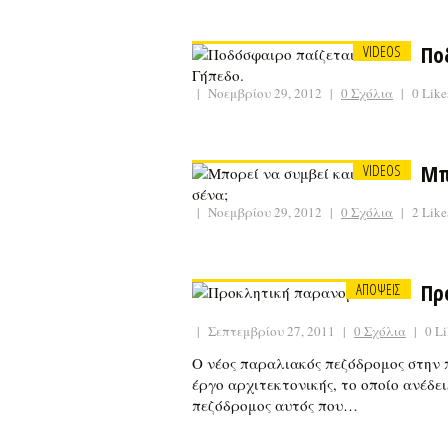
Πο
VIDEOS
|
Νοεμβρίου 29, 2012
|
0 Σχόλια
|
0 Like
Μπ
VIDEOS
|
Νοεμβρίου 29, 2012
|
0 Σχόλια
|
2 Like
Πρ
ΑΠΟΨΕΙΣ
|
Σεπτεμβρίου 27, 2011
|
0 Σχόλια
|
0 Li
Ο νέος παραλιακός πεζόδρομος στην 
έργο αρχιτεκτονικής, το οποίο ανέδ
πεζόδρομος αυτός που…