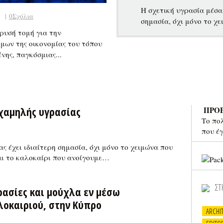
Η σχετική υγρασία μέσα 
1
|
0Σχόλια
σημασία, όχι μόνο το χ
χρυσή τομή για την
μων της οικονομίας του τόπου
νης, παγκόσμιας...
 χαμηλής υγρασίας
ΠΡΟ
Το πο
που έ
ς έχει ιδιαίτερη σημασία, όχι μόνο το χειμώνα που
αι το καλοκαίρι που ανοίγουμε…
ΣΤ
ρασίες και μούχλα εν μέσω
λοκαιριού, στην Κύπρο
ARCHI