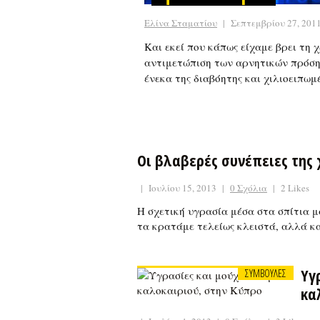
Ελίνα Σταματίου
|
Σεπτεμβρίου 27, 201
Και εκεί που κάπως είχαμε βρει τη 
αντιμετώπιση των αρνητικών πρόση
ένεκα της διαβόητης και χιλιοειπωμέ
Οι βλαβερές συνέπειες της
|
Ιουλίου 15, 2013
|
0 Σχόλια
|
2 Likes
Η σχετική υγρασία μέσα στα σπίτια μα
τα κρατάμε τελείως κλειστά, αλλά κ
Υγ
ΣΥΜΒΟΥΛΕΣ
κα