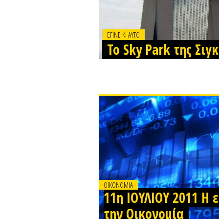
ΕΓΙΝΕ ΚΙ ΑΥΤΟ
Το Sky Park της Σι
OIKONOMIA
11η ΙΟΥΛΙΟΥ 2011 Η 
την Οικονομία