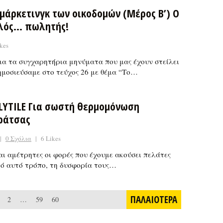
 μάρκετινγκ των οικοδομών (Μέρος Β’) Ο
λός… πωλητής!
kes
ια τα συγχαρητήρια μηνύματα που μας έχουν στείλει
ημοσιεύσαμε στο τεύχος 26 με θέμα “Το…
LYTILE Για σωστή θερμομόνωση
ράτσας
|
0 Σχόλια
|
6 Likes
αι αμέτρητες οι φορές που έχουμε ακούσει πελάτες
κό αυτό τρόπο, τη δυσφορία τους…
ΠΑΛΑΙΟΤΕΡΑ
2
…
59
60