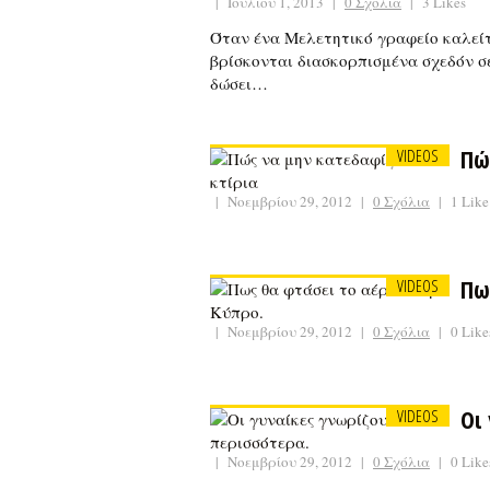
|
Ιουλίου 1, 2013
|
0 Σχόλια
|
3 Likes
Όταν ένα Μελετητικό γραφείο καλείτ
βρίσκονται διασκορπισμένα σχεδόν σε
δώσει…
Πώ
VIDEOS
|
Νοεμβρίου 29, 2012
|
0 Σχόλια
|
1 Like
Πω
VIDEOS
|
Νοεμβρίου 29, 2012
|
0 Σχόλια
|
0 Like
Οι
VIDEOS
|
Νοεμβρίου 29, 2012
|
0 Σχόλια
|
0 Like