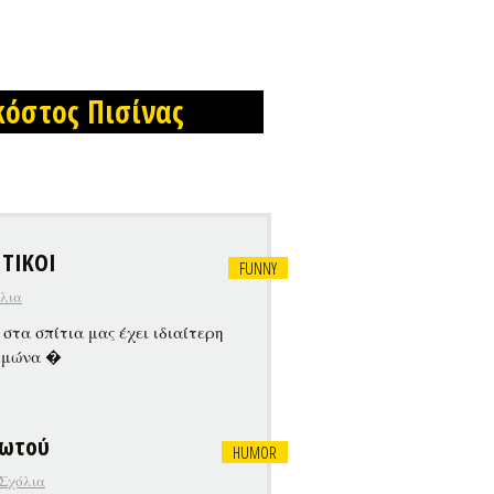
όστος Πισίνας
ΙΤΙΚΟΙ
FUNNY
λια
στα σπίτια μας έχει ιδιαίτερη
ειμώνα �
βωτού
HUMOR
Σχόλια