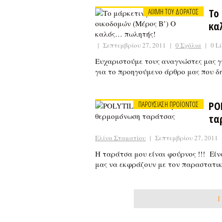
Το
ΑΙΧΜΗ ΤΟΥ ΔΟΡΑΤΟΣ
κα
|
Σεπτεμβρίου 27, 2011
|
0 Σχόλια
|
0 Li
Ευχαριστούμε τους αναγνώστες μας γ
για το προηγούμενο άρθρο μας που δ
PO
ΠΑΡΟΥΣΙΑΣΗ ΠΡΟΪΟΝΤΟΣ
τα
Ελίνα Σταματίου
|
Σεπτεμβρίου 27, 2011
Η ταράτσα μου είναι φούρνος !!! Είν
μας να εκφράζουν με τον παραστατι
1