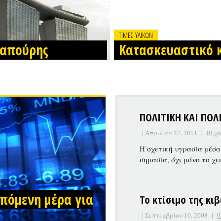
ΤΙΜΕΣ ΥΛΙΚΩΝ
γκαπούρης
Κατασκευαστικό κ
ΠΟΛΙΤΙΚΗ ΚΑΙ ΠΟΛ
| Απριλίου 27, 2011
|
0Σχό
Η σχετική υγρασία μέσα 
σημασία, όχι μόνο το χ
επόμενη μέρα για
Το κτίσιμο της κι
| Σεπτεμβρίου 10, 2008
|
0