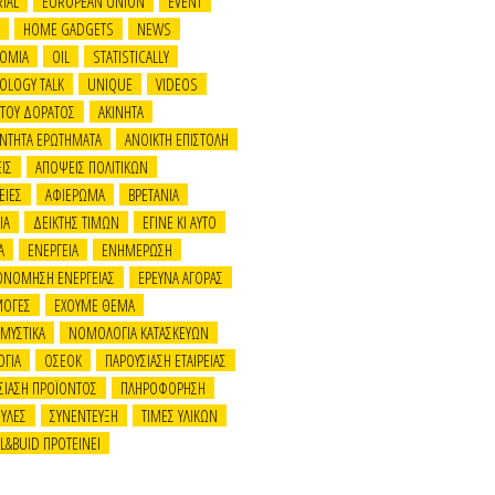
IAL
EUROPEAN UNION
EVENT
HOME GADGETS
NEWS
OMIA
OIL
STATISTICALLY
OLOGY TALK
UNIQUE
VIDEOS
 ΤΟΥ ΔΟΡΑΤΟΣ
ΑΚΙΝΗΤΑ
ΝΤΗΤΑ ΕΡΩΤΗΜΑΤΑ
ΑΝΟΙΚΤΗ ΕΠΙΣΤΟΛΗ
ΙΣ
ΑΠΟΨΕΙΣ ΠΟΛΙΤΙΚΩΝ
ΕΙΕΣ
ΑΦΙΕΡΩΜΑ
ΒΡΕΤΑΝΙΑ
ΙΑ
ΔΕΙΚΤΗΣ ΤΙΜΩΝ
ΕΓΙΝΕ ΚΙ ΑΥΤΟ
Α
ΕΝΕΡΓΕΙΑ
ΕΝΗΜΕΡΩΣΗ
ΟΝΟΜΗΣΗ ΕΝΕΡΓΕΙΑΣ
ΕΡΕΥΝΑ ΑΓΟΡΑΣ
ΜΟΓΕΣ
ΕΧΟΥΜΕ ΘΕΜΑ
 ΜΥΣΤΙΚΑ
ΝΟΜΟΛΟΓΙΑ ΚΑΤΑΣΚΕΥΩΝ
ΟΓΙΑ
ΟΣΕΟΚ
ΠΑΡΟΥΣΙΑΣΗ ΕΤΑΙΡΕΙΑΣ
ΣΙΑΣΗ ΠΡΟΪΟΝΤΟΣ
ΠΛΗΡΟΦΟΡΗΣΗ
ΥΛΕΣ
ΣΥΝΕΝΤΕΥΞΗ
ΤΙΜΕΣ ΥΛΙΚΩΝ
LL&BUID ΠΡΟΤΕΙΝΕΙ