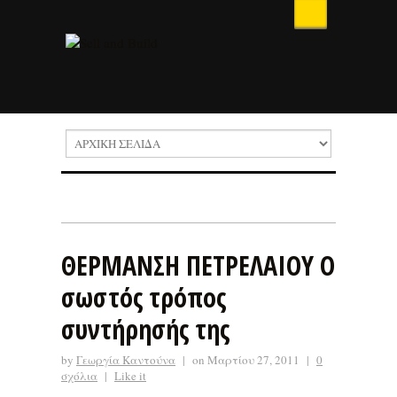
ΘΕΡΜΑΝΣΗ ΠΕΤΡΕΛΑΙΟΥ Ο
σωστός τρόπος
συντήρησής της
by
Γεωργία Καντούνα
|
on Μαρτίου 27, 2011
|
0
σχόλια
|
Like it