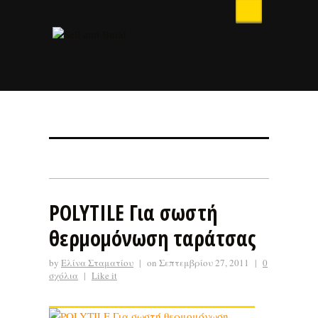
POLYTILE Για σωστή
θερμομόνωση ταράτσας
by
Ελίνα Σταματίου
|
on Σεπτεμβρίου 27, 2011
|
0
σχόλια
|
Like it