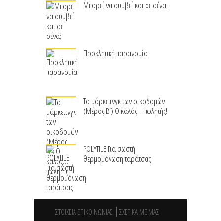
Μπορεί να συμβεί και σε σένα;
Προκλητική παρανομία
Το μάρκετινγκ των οικοδομών
(Μέρος Β’) Ο καλός… πωλητής!
POLYTILE Για σωστή
θερμομόνωση ταράτσας
ΣΤΟΙΧΕΙΑ ΕΠΙΚΟΙΝΩΝΙΑΣ
ΣΧΕΤΙΚΑ ΜΕ ΜΑΣ