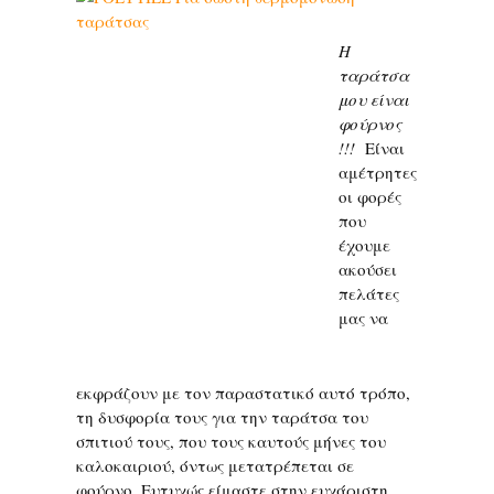
Η
ταράτσα
μου είναι
φούρνος
!!!
Είναι
αμέτρητες
οι φορές
που
έχουμε
ακούσει
πελάτες
μας να
εκφράζουν με τον παραστατικό αυτό τρόπο,
τη δυσφορία τους για την ταράτσα του
σπιτιού τους, που τους καυτούς μήνες του
καλοκαιριού, όντως μετατρέπεται σε
φούρνο. Ευτυχώς είμαστε στην ευχάριστη