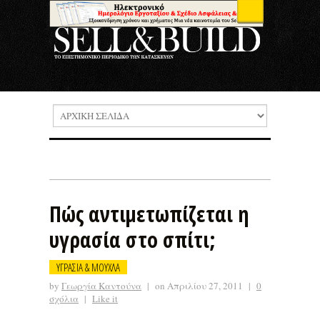
Πώς αντιμετωπίζεται η
υγρασία στο σπίτι;
ΥΓΡΑΣΙΑ & ΜΟΥΧΛΑ
by
Γεωργία Καντούνα
|
on Απριλίου 27, 2011
|
0
σχόλια
|
Like it