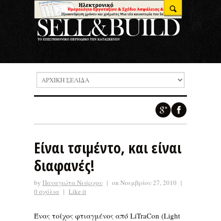
Είναι τσιμέντο, και είναι
διαφανές!
by
Παναγιώτα Νεάρχου
|
on Νοεμβρίου 27, 2010
|
0 σχόλια
|
Like it
Ένας τοίχος φτιαγμένος από LiTraCon (Light