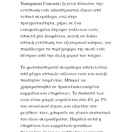
Transparent Concrete) ξεγελά δίνοντας την
εντύπωση ενός αδιαπέραστου όγκου από
τυπικό σκυρόδεμα, ενώ στην
πραγματικότητα, χάρις σε ένα
ενσωματωμένο στρώμα γυάλινων ινών,
αποκτά μία διαφάνεια, ικανή να δώσει
οπτική εντύπωση του εξωτερικού κόσμου, για
παράδειγμα το περίγραμμα της σκιάς ενός
δέντρου από την άλλη μεριά του τοίχου.
Το φωτοδιαπερατό σκυρόδεμα αποτελείται
από μίγμα οπτικών υάλινων ινών και καλής
ποιότητας τσιμέντου. Μπορεί να
χρησιμοποιηθεί σε προκατασκευασμένα
κομμάτια και επιφάνειες. Το ποσοστό των
ινών είναι μικρό, κυμαίνεται στο 4% με 5%
του συνολικού όγκου, και εξαιτίας του
μεγέθους τους, μπορούν να γίνουν συστατικό
του όλου σκυροδέματος. Παρόλα αυτά η
επιφάνεια των κομματιών-μονάδων
παραμένει όμοια με αυτήν του ομογενούς