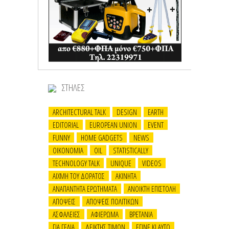
ΣΤΗΛΕΣ
ARCHITECTURAL TALK
DESIGN
EARTH
EDITORIAL
EUROPEAN UNION
EVENT
FUNNY
HOME GADGETS
NEWS
OIKONOMIA
OIL
STATISTICALLY
TECHNOLOGY TALK
UNIQUE
VIDEOS
ΑΙΧΜΗ ΤΟΥ ΔΟΡΑΤΟΣ
ΑΚΙΝΗΤΑ
ΑΝΑΠΑΝΤΗΤΑ ΕΡΩΤΗΜΑΤΑ
ΑΝΟΙΚΤΗ ΕΠΙΣΤΟΛΗ
ΑΠΟΨΕΙΣ
ΑΠΟΨΕΙΣ ΠΟΛΙΤΙΚΩΝ
ΑΣΦΑΛΕΙΕΣ
ΑΦΙΕΡΩΜΑ
ΒΡΕΤΑΝΙΑ
ΓΙΑ ΓΕΛΙΑ
ΔΕΙΚΤΗΣ ΤΙΜΩΝ
ΕΓΙΝΕ ΚΙ ΑΥΤΟ