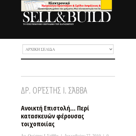
ΔΡ. ΟΡΈΣΤΗΣ Ι. ΣΆΒΒΑ
Ανοικτή Επιστολή… Περί
κατασκευών φέρουσας
τοιχοποιίας
Δρ. Ορέστης Ι. Σάββα
|
Δεκεμβρίου 27, 2010
|
0