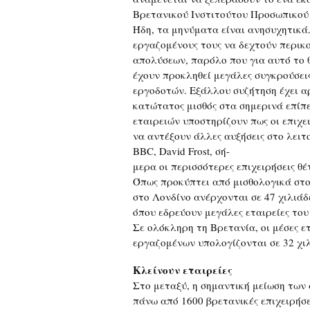
Βρετανικού Ινστιτούτου Προσωπικού
Ήδη, τα μηνύματα είναι ανησυχητικά.
εργαζομένους τους να δεχτούν περικο
απολύσεων, παρόλο που για αυτό το 
έχουν προκληθεί μεγάλες συγκρούσει
εργοδοτών. Εξάλλου συζήτηση έχει αρ
κατώτατος μισθός στα σημερινά επίπε
εταιρειών υποστηρίζουν πως οι επιχε
να αντέξουν άλλες αυξήσεις στο λειτ
BBC, David Frost, σή-
μερα οι περισσότερες επιχειρήσεις θ
Όπως προκύπτει από μισθολογικά στοι
στο Λονδίνο ανέρχονται σε 47 χιλιάδε
όπου εδρεύουν μεγάλες εταιρείες του
Σε ολόκληρη τη Βρετανία, οι μέσες ε
εργαζομένων υπολογίζονται σε 32 χιλ
Κλείνουν εταιρείες
Στο μεταξύ, η σημαντική μείωση των
πάνω από 1600 βρετανικές επιχειρήσε