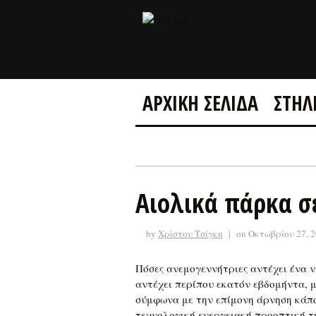
ΑΡΧΙΚΗ ΣΕΛΙΔΑ
ΣΤΗΛ
Αιολικά πάρκα σ
by
Χρίστου Τσίγκη
|
on Οκτωβρίου 27, 
Πόσες ανεμογεννήτριες αντέχει ένα ν
αντέχει περίπου εκατόν εβδομήντα, μ
σύμφωνα με την επίμονη άρνηση κάπο
τεχνολογική ενεργειακή προοπτική τη