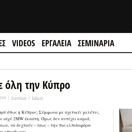
ΕΣ
VIDEOS
ΕΡΓΑΛΕΙΑ
ΣΕΜΙΝΑΡΙΑ
GOOGLE +1
FACEBOOK
ε όλη την Κύπρο
2010
|
0 σχόλια
|
Like it
ησί όπως η Κύπρος; Σύμφωνα με σχετικές μελέτες,
ε ισχύ 2MW έκαστη. Όμως δεν αντέχει καμιά,
ιων, να δεχτούν – ίσως – την πιο ελπιδοφόρα
ς εποχής μας.