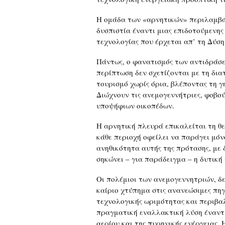
Η ομάδα των «αρνητικών» περιλαμβάν
δυσπιστία έναντι μιας επιδοτούμενης
τεχνολογίας που έρχεται απ’ τη Δύση
Πάντως, ο φανατισμός των αντιδράσε
περίπτωση δεν σχετίζονται με τη δια
τουρισμό χωρίς όρια, βλέποντας τη γ
Διώχνουν τις ανεμογεννήτριες, φοβού
υποψήφιων οικοπέδων.
Η αρνητική πλευρά επικαλείται τη θε
κάθε περιοχή οφείλει να παράγει μόν
ανηθικότητα αυτής της πρότασης, με 
σηκώνει – για παράδειγμα – η δυτι
Οι πολέμιοι των ανεμογεννητριών, δ
καίριο χτύπημα στις ανανεώσιμες πηγ
τεχνολογικής ωριμότητας και περιβα
πραγματική εναλλακτική λύση έναντι
αερίου και της πυρηνικής ενέργειας.