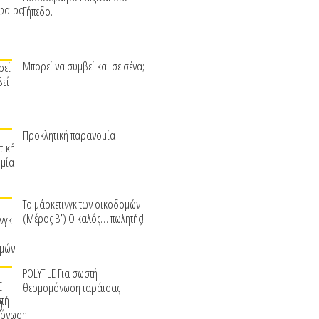
Γήπεδο.
Μπορεί να συμβεί και σε σένα;
Προκλητική παρανομία
Το μάρκετινγκ των οικοδομών
(Μέρος Β’) Ο καλός… πωλητής!
POLYTILE Για σωστή
θερμομόνωση ταράτσας