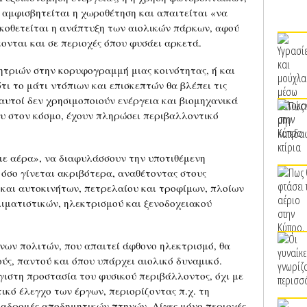
 αμφισβητείται η χωροθέτηση και απαιτείται «να
ρκοθετείται η ανάπτυξη των αιολικών πάρκων, αφού
κονται και σε περιοχές όπου φυσάει αρκετά.
ητριών στην κορυφογραμμή μιας κοινότητας, ή και
τι το μάτι ντόπιων και επισκεπτών θα βλέπει τις
αυτοί δεν χρησιμοποιούν ενέργεια και βιομηχανικά
ου στον κόσμο, έχουν πληρώσει περιβαλλοντικό
«με αέρα», να διαφυλάσσουν την υποτιθέμενη
 όσο γίνεται ακριβότερα, αναθέτοντας στους
και αυτοκινήτων, πετρελαίου και τροφίμων, πλοίων
ιματιστικών, ηλεκτρισμού και ξενοδοχειακού
νων πολιτών, που απαιτεί άφθονο ηλεκτρισμό, θα
ύς, παντού και όπου υπάρχει αιολικό δυναμικό.
γιστη προστασία του φυσικού περιβάλλοντος, όχι με
κό έλεγχο των έργων, περιορίζοντας π.χ. τη
διαδρομές αποδημητικών πτηνών. Λίγες μόνο περιοχές