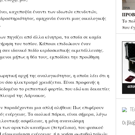
ει, καχυποψία έναντι των ιδιωτών επενδυτών,
ΠΡΟΒ
 δραστηριότητας, αμηχανία έναντι μιας οικολογικής
Το πο
.
που έ
ων πηγάζει από άλλα κίνητρα, τα οποία σε καμία
τήρηση του τοπίου. Κάποιοι επιδιώκουν έναν
η σαν ιδανικό πεδίο κερδοσκοπικής εκμετάλλευσης.
μενοι μήπως η θέα τους, εμποδίσει την προώθηση
ωρητική αρχή της αναλογικότητας, η οποία λέει ότι η
ον όσο ηλεκτρισμό χρειάζεται. Είναι προφανής η
δεδομένο το ρυπαντικό φορτίο, που εδώ και δεκαετίες
κή πλευρά της Λάρνακας.
εν παραδέχονται μια απλή αλήθεια: Πως επιφέρουν
ΤΕ
ές ενέργειας. Τα αιολικά πάρκα, είναι σήμερα, λόγω
λλοντικής ασφάλειας, η μόνη ανανεώσιμη
Οι βλαβ
 των ορυκτών καυσίμων (πετρέλαιο), του φυσικού
 Η εξοικονόμηση ενέργειας, ή η χρήση φωτοβολταϊκών,