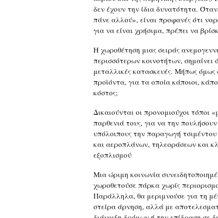
δεν έχουν την ίδια δυνατότητα. Όταν
πάνε αλλού», είναι προφανές ότι να
για να είναι χρήσιμα, πρέπει να βρίσ
Η χωροθέτηση μιας σειράς ανεμογενν
περισσότερων κοινοτήτων, σημαίνει ό
μεταλλικές κατασκευές. Μήπως όμως 
προϊόντα, για τα οποία κάποιοι, κάπ
κόστος;
Δικαιούνται οι προνομιούχοι τόποι 
παρθενιά τους, για να την πουλήσουν
υπόλοιπους την παραγωγή τσιμέντου 
και αεροπλάνων, τηλεοράσεων και κλ
εξοπλισμού
Μια ώριμη κοινωνία συνειδητοποιημέ
χωροθετούσε πάρκα χωρίς περιορισμο
Παράλληλα, θα μεριμνούσε για τη μέ
στείρα άρνηση, αλλά με αποτελεσματι
διάνοιξη δρόμων ή την επίδραση σε 