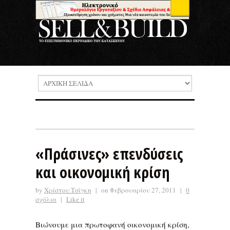
«Πράσινες» επενδύσεις
και οικονομική κρίση
by
Χρίστου Τσίγκη
|
on Φεβρουαρίου 27, 2011
|
0
σχόλια
|
Like it
Βιώνουμε μια πρωτοφανή οικονομική κρίση,