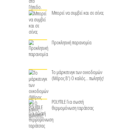
Μπορεί να συμβεί και σε σένα;
Προκλητική παρανομία
Το μάρκετινγκ των οικοδομών
(Μέρος Β’) Ο καλός… πωλητής!
POLYTILE Για σωστή
θερμομόνωση ταράτσας