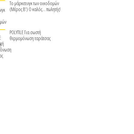
Το μάρκετινγκ των οικοδομών
(Μέρος Β’) Ο καλός… πωλητής!
POLYTILE Για σωστή
θερμομόνωση ταράτσας