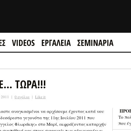
ΕΣ
VIDEOS
ΕΡΓΑΛΕΙΑ
ΣΕΜΙΝΑΡΙΑ
GOOGLE +1
FACEBOOK
Ε… ΤΩΡΑ!!!
, 2011
|
0 σχόλια
|
Like it
ΠΡΟ
μαστε αναγκασμένοι να αρχίσουμε έχοντας κατά νου
Το πο
 δυσάρεστα γεγονότα της 11ης Ιουλίου 2011 που
που έ
γγελος Φλωράκης» στο Μαρί, εκφράζοντας καταρχήν
τη συμπάθειά μας στους συγγενείς των αδικοχαμένων.