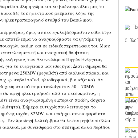
πωρείται όλη η χώρα και να βιώνουμε όλοι μας τα
 διακοπές του ηλεκτρικού ρεύματος λόγω της
ον ηλεκτροπαραγωγό σταθμό του Βασιλικού.
ΤΕ
ς μουρμούρας, όμως αν δεν εγκλωβιζόμασταν κάθε λίγο
 με αποτέλεσμα να αναγκαζόμαστε να ζητάμε την
Οι βλαβ
υργών, ακόμη και σε ειδικές περιπτώσεις του ίδιου
 αποτελεσματική και ενισχυτική θα ήταν η
ής ενέργειας των Ανανεώσιμων Πηγών Ενέργειας
, για το ενεργειακό μας ισοζύγιο; Διότι σήμερα θα
εστημένα 250MW (μεγαβάτ) από αιολικά πάρκα, και
χ. φωτοβολταϊκά, ηλιοθερμικά, βιομάζα κα). Αν
ενίσχυση στο σύστημα τουλάχιστον 50 – 70MW
η «τ/κ αρχή ηλεκτρισμού» από το ψευδοκράτος, η
 διότι είναι αναγνωρισμένη εμπορική πράξη, άσχετα
 ιδιότητα). Σήμερα ευτυχώς που λειτουργεί το
ημένης ισχύος 82MW, και υπάρχει συνεισφορά στο
ως. Τον προσεχή Σεπτέμβριο θα λειτουργήσουν άλλα
 αιολικά, με συνεισφορά στο σύστημα άλλα περίπου