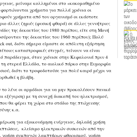
έργειας, μείναμε κολλημένοι στο «κακομαθημένο
α φορτώνονται χρήματα για πολλά χρόνια οι
οφούν χρήματα από τον οργανισμό οι εκάστοτε
ύριο άλλες ζημιές (φυσική φθορά) σε άλλες γεννήτριες
νάδες της δεκαετίας του 1980 περίπου, είτε στη Μονή
οσύρονταν της δεκαετίας του 1960 περίπου); Πολύ
ack out, διότι σήμερα είμαστε σε απόλυτη εξάρτηση
έτοιες καταστροφικές στιγμές, τείνουν να είναι
κό παράδειγμα, όταν χιόνισε στην Κεφαλονιά πριν 4
 τη στερεά Ελλάδα, το αιολικό πάρκο στην Ευμορφία
σιού, διότι το τροφοδοτούσε για πολύ καιρό μέχρι να
ορθωθεί η βλάβη.
ν το λένε οι αρμόδιοι για να μην προκαλέσουν πανικό
ι εξέγερση) με τη συνεχή διακοπή του ηλεκτρισμού,
 που θα φέρει τη χώρα στο στάδιο της πτώχευσης
ύνης κ.α.
ημέρωση για εξοικονόμηση ενέργειας, δηλαδή χρήση
ριπτώσεις, κλείσιμο ηλεκτρικών συσκευών από την
ν, χρήση συμπαγών λαμπτήρων φθορισμού, χρήση