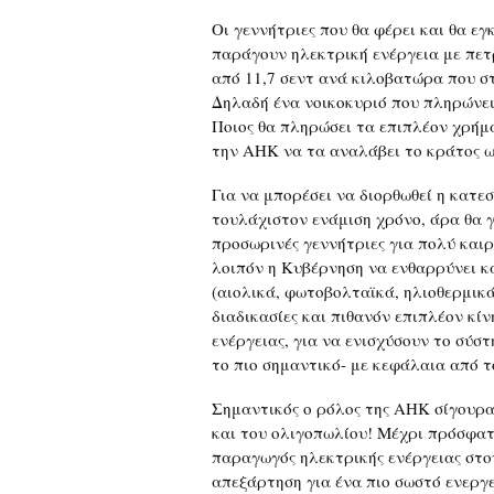
Οι γεννήτριες που θα φέρει και θα ε
παράγουν ηλεκτρική ενέργεια με πετ
από 11,7 σεντ ανά κιλοβατώρα που στο
Δηλαδή ένα νοικοκυριό που πληρώνει
Ποιος θα πληρώσει τα επιπλέον χρήμ
την ΑΗΚ να τα αναλάβει το κράτος ω
Για να μπορέσει να διορθωθεί η κατε
τουλάχιστον ενάμιση χρόνο, άρα θα γ
προσωρινές γεννήτριες για πολύ καιρ
λοιπόν η Κυβέρνηση να ενθαρρύνει κα
(αιολικά, φωτοβολταϊκά, ηλιοθερμικά,
διαδικασίες και πιθανόν επιπλέον κί
ενέργειας, για να ενισχύσουν το σύ
το πιο σημαντικό- με κεφάλαια από τ
Σημαντικός ο ρόλος της ΑΗΚ σίγουρα
και του ολιγοπωλίου! Μέχρι πρόσφατα
παραγωγός ηλεκτρικής ενέργειας στον
απεξάρτηση για ένα πιο σωστό ενεργ