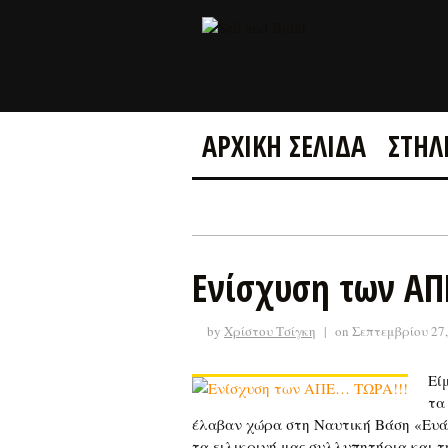
ΑΡΧΙΚΗ ΣΕΛΙΔΑ
ΣΤΗΛ
Ενίσχυση των ΑΠ
by
Χρίστου Τσίγκη
|
on Σεπτεμβρίου 27
Εί
τα
έλαβαν χώρα στη Ναυτική Βάση «Ευά
τα ειλικρινή μας συλλυπητήρια και 