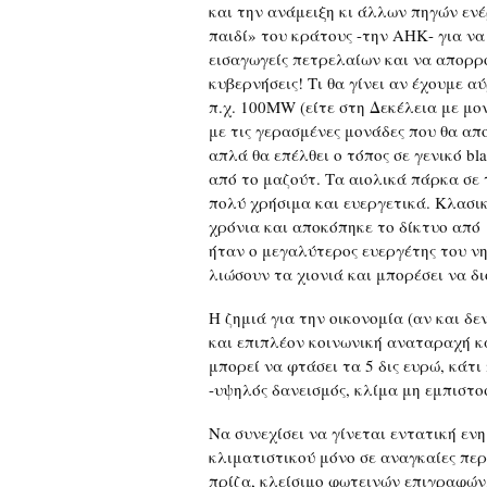
και την ανάμειξη κι άλλων πηγών εν
παιδί» του κράτους -την ΑΗΚ- για ν
εισαγωγείς πετρελαίων και να απορρ
κυβερνήσεις! Τι θα γίνει αν έχουμε α
π.χ. 100MW (είτε στη Δεκέλεια με μο
με τις γερασμένες μονάδες που θα απ
απλά θα επέλθει ο τόπος σε γενικό bl
από το μαζούτ. Τα αιολικά πάρκα σε τ
πολύ χρήσιμα και ευεργετικά. Κλασι
χρόνια και αποκόπηκε το δίκτυο από
ήταν ο μεγαλύτερος ευεργέτης του νη
λιώσουν τα χιονιά και μπορέσει να δι
Η ζημιά για την οικονομία (αν και δε
και επιπλέον κοινωνική αναταραχή κα
μπορεί να φτάσει τα 5 δις ευρώ, κάτι
-υψηλός δανεισμός, κλίμα μη εμπιστοσ
Να συνεχίσει να γίνεται εντατική εν
κλιματιστικού μόνο σε αναγκαίες πε
πρίζα, κλείσιμο φωτεινών επιγραφώ