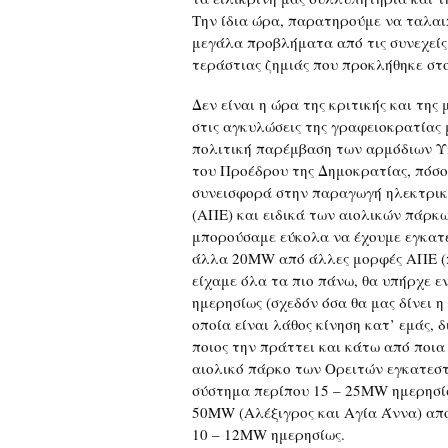
Την ίδια ώρα, παρατηρούμε να ταλαι
μεγάλα προβλήματα από τις συνεχείς
τεράστιας ζημιάς που προκλήθηκε στ
Δεν είναι η ώρα της κριτικής και τη
στις αγκυλώσεις της γραφειοκρατίας
πολιτική παρέμβαση των αρμόδιων Υπο
του Προέδρου της Δημοκρατίας, πόσο
συνεισφορά στην παραγωγή ηλεκτρικ
(ΑΠΕ) και ειδικά των αιολικών πάρκων
μπορούσαμε εύκολα να έχουμε εγκατ
άλλα 20MW από άλλες μορφές ΑΠΕ (π.
είχαμε όλα τα πιο πάνω, θα υπήρχε 
ημερησίως (σχεδόν όσα θα μας δίνει 
οποία είναι λάθος κίνηση κατ’ εμάς,
ποιος την πράττει και κάτω από ποια
αιολικό πάρκο των Ορειτών εγκατεστ
σύστημα περίπου 15 – 25MW ημερησί
50MW (Αλέξιγρος και Αγία Άννα) από
10 – 12MW ημερησίως.