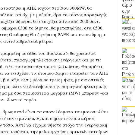
γκαταστήσει η ΑΗΚ ισχύος περίπου 300MW, θα
ρέλαιο και όχι με μαζούτ, άρα το κόστος παραγωγής
ιχίζει σήμερα, θα στοιχίζει πάνω από 20,0 σεντ.
 σήμερα €300 το δίμηνο, θα μεταπηδήσει στα €500.
ατα; Ο κόσμος; Θα ζητήσει η ΡΑΕΚ σε συνεννόηση με
ς αντισταθμιστικά μέτρα;
στραμμένη μονάδα του Βασιλικού, θα χρειαστεί
ίνεται παραγωγή ηλεκτρικής ενέργειας και με τις
ό, κάτι που συνεπάγεται υψηλό κόστος. Θα πρέπει
ι να ενισχύσει τις έτοιμες-ώριμες εταιρείες των ΑΠΕ
 βιομάζα κλπ.) μέσα σε τρεις μήνες, με συνοπτικές
νητρα, ώστε να ξεκινήσουν την παραγωγή ηλεκτρικής
στημα με όσα περισσότερα μεγαβάτ (MW) μπορούν -και
ον ιδιωτικό τομέα.
, όμως αυτά είναι τα αποτελέσματα του μονοπωλίου
 ήταν ο μοναδικός, και σήμερα είναι ο κύριος
 τόπο. Αντί να είχαμε ύψιστο στόχο την ενεργειακή
ειακό ισοζύγιο, την μείωση χρήσης ορυκτών καυσίμων