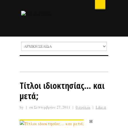
Τίτλοι ιδιοκτησίας… και
μετά;
by
|
on Σεπτεμβρίου 27, 2011
|
0 σχόλια
|
Like it
Η