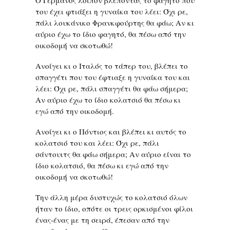
Ο Γερμανός λοιπόν βλέποντας το φαγητό που
του έχει φτιάξει η γυναίκα του λέει: Όχι ρε,
πάλι λουκάνικο Φρανκφούρτης θα φάω; Αν κι
αύριο έχω το ίδιο φαγητό, θα πέσω από την
οικοδομή να σκοτωθώ!
Ανοίγει κι ο Ιταλός το τάπερ του, βλέπει το
σπαγγέτι που του έφτιαξε η γυναίκα του και
λέει: Όχι ρε, πάλι σπαγγέτι θα φάω σήμερα;
Αν αύριο έχω το ίδιο κολατσιό θα πέσω κι
εγώ από την οικοδομή.
Ανοίγει κι ο Πόντιος και βλέπει κι αυτός το
κολατσιό του και λέει: Όχι ρε, πάλι
σάντουιτς θα φάω σήμερα; Αν αύριο είναι το
ίδιο κολατσιό, θα πέσω κι εγώ από την
οικοδομή να σκοτωθώ!
Την άλλη μέρα δυστυχώς το κολατσιό όλων
ήταν το ίδιο, οπότε οι τρεις ορκισμένοι φίλοι
ένας-ένας με τη σειρά, έπεσαν από την