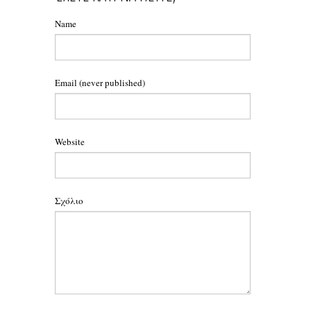
Name
Email
(never published)
Website
Σχόλιο