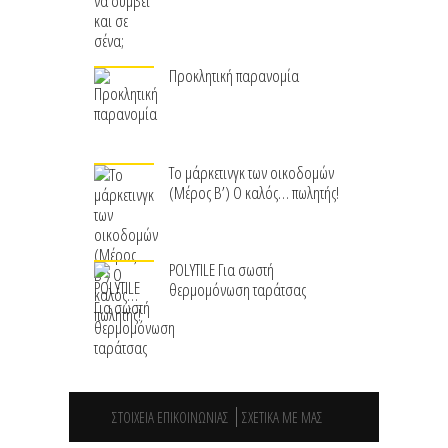
Προκλητική παρανομία
Το μάρκετινγκ των οικοδομών
(Μέρος Β’) Ο καλός… πωλητής!
POLYTILE Για σωστή
θερμομόνωση ταράτσας
ΣΤΟΙΧΕΙΑ ΕΠΙΚΟΙΝΩΝΙΑΣ
ΣΧΕΤΙΚΑ ΜΕ ΜΑΣ