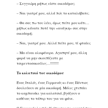
– Συγγνώμη μήπως είστε οικοδόμος;
– Ναι γιατρέ μου, αλλά πώς το καταλάβατε;
– Θα σας πω του λέει, όμως πείτε μου κάτι…
μήπως κάνατε ποτέ την «ανάγκη» σας στην
οικοδομή;
– Ναι, γιατρέ μου. Αλλά πείτε μου, τί φταίει;
– Μα είναι ολοφάνερο. Αγαπητέ μου, άλλη
φορά να μην σκουπίζεστε με
τσιμεντοσακούλες…!!!!!!!
Το κολατσιό του οικοδόμου
Ένας Ιταλός, ένας Γερμανός κι ένας Πόντιος
δουλεύουν σε μία οικοδομή. Μόλις χτυπάει
το καμπανάκι για κολατσιό, βγάζουν ο
καθένας το τάπερ του για να φάνε.