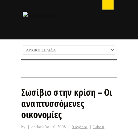
Σωσίβιο στην κρίση – Οι
αναπτυσσόμενες
οικονομίες
by
|
on Ιουλίου 10, 2008
|
0 σχόλια
|
Like it