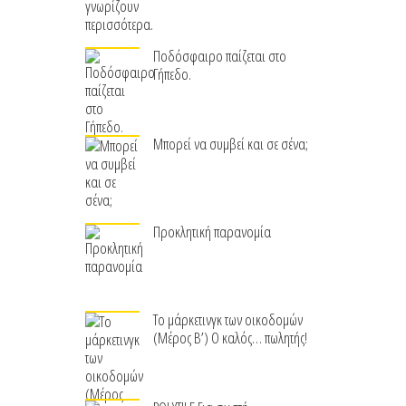
Ποδόσφαιρο παίζεται στο
Γήπεδο.
Μπορεί να συμβεί και σε σένα;
Προκλητική παρανομία
Το μάρκετινγκ των οικοδομών
(Μέρος Β’) Ο καλός… πωλητής!