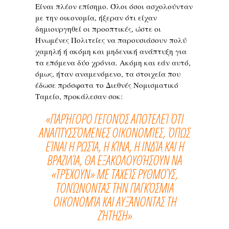
Είναι πλέον επίσημο. Όλοι όσοι ασχολούνταν
με την οικονομία, ήξεραν ότι είχαν
δημιουργηθεί οι προοπτικές, ώστε οι
Ηνωμένες Πολιτείες να παρουσιάσουν πολύ
χαμηλή ή ακόμη και μηδενική ανάπτυξη για
τα επόμενα δύο χρόνια. Ακόμη και εάν αυτό,
όμως, ήταν αναμενόμενο, τα στοιχεία που
έδωσε πρόσφατα το Διεθνές Νομισματικό
Ταμείο, προκάλεσαν σοκ:
«ΠΑΡΉΓΟΡΟ ΓΕΓΟΝΌΣ ΑΠΟΤΕΛΕΊ ΌΤΙ
ΑΝΑΠΤΥΣΣΌΜΕΝΕΣ ΟΙΚΟΝΟΜΊΕΣ, ΌΠΩΣ
ΕΊΝΑΙ Η ΡΩΣΊΑ, Η ΚΊΝΑ, Η ΙΝΔΊΑ ΚΑΙ Η
ΒΡΑΖΙΛΊΑ, ΘΑ ΕΞΑΚΟΛΟΥΘΉΣΟΥΝ ΝΑ
«ΤΡΈΧΟΥΝ» ΜΕ ΤΑΧΕΊΣ ΡΥΘΜΟΎΣ,
ΤΟΝΏΝΟΝΤΑΣ ΤΗΝ ΠΑΓΚΌΣΜΙΑ
ΟΙΚΟΝΟΜΊΑ ΚΑΙ ΑΥΞΆΝΟΝΤΑΣ ΤΗ
ΖΉΤΗΣΗ»