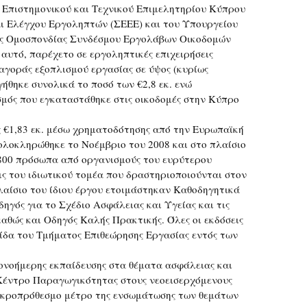
 Επιστημονικού και Τεχνικού Επιμελητηρίου Κύπρου
αι Ελέγχου Εργοληπτών (ΣΕΕΕ) και του Υπουργείου
της Ομοσπονδίας Συνδέσμου Εργολάβων Οικοδομών
αυτό, παρέχετο σε εργοληπτικές επιχειρήσεις
αγοράς εξοπλισμού εργασίας σε ύψος (κυρίως
ήθηκε συνολικά το ποσό των €2,8 εκ. ενώ
σμός που εγκαταστάθηκε στις οικοδομές στην Κύπρο
υς €1,83 εκ. μέσω χρηματοδότησης από την Ευρωπαϊκή
 ολοκληρώθηκε το Νοέμβριο του 2008 και στο πλαίσιο
1800 πρόσωπα από οργανισμούς του ευρύτερου
ις του ιδιωτικού τομέα που δραστηριοποιούνται στον
λαίσιο του ίδιου έργου ετοιμάστηκαν Καθοδηγητικά
γός για το Σχέδιο Ασφάλειας και Υγείας και τις
θώς και Οδηγός Καλής Πρακτικής. Όλες οι εκδόσεις
ίδα του Τμήματος Επιθεώρησης Εργασίας εντός των
νοήμερης εκπαίδευσης στα θέματα ασφάλειας και
 Κέντρο Παραγωγικότητας στους νεοεισερχόμενους
μακροπρόθεσμο μέτρο της ενσωμάτωσης των θεμάτων