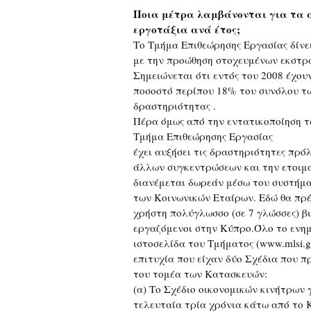
Ποια μέτρα λαμβάνονται για τα α
εργοτάξια ανά έτος;
Το Τμήμα Επιθεώρησης Εργασίας δίνε
με την προώθηση στοχευμένων εκστρα
Σημειώνεται ότι εντός του 2008 έχουν
ποσοστό περίπου 18% του συνόλου τω
δραστηριότητας .
Πέρα όμως από την εντατικοποίηση τ
Τμήμα Επιθεώρησης Εργασίας
έχει αυξήσει τις δραστηριότητες πρό
άλλων συγκεντρώσεων και την ετοιμα
διανέμεται δωρεάν μέσω του συστήμ
των Κοινωνικών Εταίρων. Εδώ θα πρέπ
χρήστη πολύγλωσσο (σε 7 γλώσσες) βιβ
εργαζόμενοι στην Κύπρο.Όλο το ενημ
ιστοσελίδα του Τμήματος (www.mlsi.g
επιτυχία που είχαν δύο Σχέδια που 
του τομέα των Κατασκευών:
(α) Το Σχέδιο οικονομικών κινήτρων 
τελευταία τρία χρόνια κάτω από το 