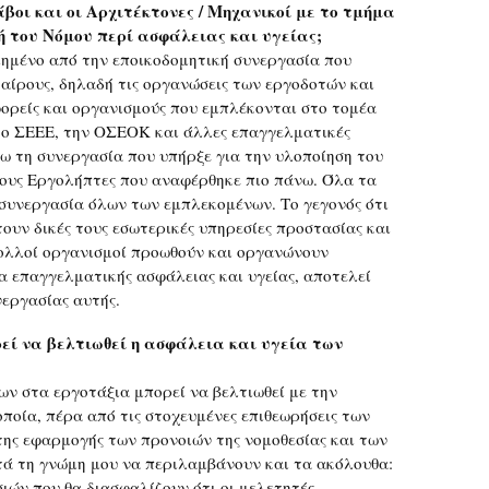
βοι και οι Αρχιτέκτονες / Μηχανικοί με το τμήμα
ή του Νόμου περί ασφάλειας και υγείας;
ιημένο από την εποικοδομητική συνεργασία που
ταίρους, δηλαδή τις οργανώσεις των εργοδοτών και
ορείς και οργανισμούς που εμπλέκονται στο τομέα
το ΣΕΕΕ, την ΟΣΕΟΚ και άλλες επαγγελματικές
 τη συνεργασία που υπήρξε για την υλοποίηση του
ους Εργολήπτες που αναφέρθηκε πιο πάνω. Όλα τα
 συνεργασία όλων των εμπλεκομένων. Το γεγονός ότι
τουν δικές τους εσωτερικές υπηρεσίες προστασίας και
πολλοί οργανισμοί προωθούν και οργανώνουν
 επαγγελματικής ασφάλειας και υγείας, αποτελεί
εργασίας αυτής.
εί να βελτιωθεί η ασφάλεια και υγεία των
ων στα εργοτάξια μπορεί να βελτιωθεί με την
οία, πέρα από τις στοχευμένες επιθεωρήσεις των
της εφαρμογής των προνοιών της νομοθεσίας και των
ά τη γνώμη μου να περιλαμβάνουν και τα ακόλουθα:
ιών που θα διασφαλίζουν ότι οι μελετητές,