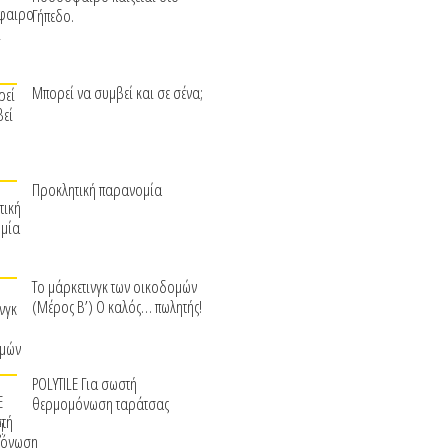
Γήπεδο.
Μπορεί να συμβεί και σε σένα;
Προκλητική παρανομία
Το μάρκετινγκ των οικοδομών
(Μέρος Β’) Ο καλός… πωλητής!
POLYTILE Για σωστή
θερμομόνωση ταράτσας