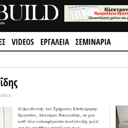
ΕΣ
VIDEOS
ΕΡΓΑΛΕΙΑ
ΣΕΜΙΝΑΡΙΑ
GOOGLE +1
FACEBOOK
ΐδης
Like it
Ο Διευθυντής του Τμήματος Επιθεώρησης
Εργασίας, Λέανδρος Νικολαΐδης, σε μια
καθ’ όλα ενδιαφέρουσα συνέντευξη, μιλά
για τις συνθήκες ασφάλειας των