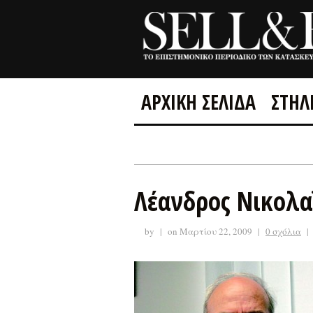
ΑΡΧΙΚΗ ΣΕΛΙΔΑ
ΣΤΗΛ
Λέανδρος Νικολα
by
|
on Μαρτίου 22, 2009
|
0 σχόλια
|