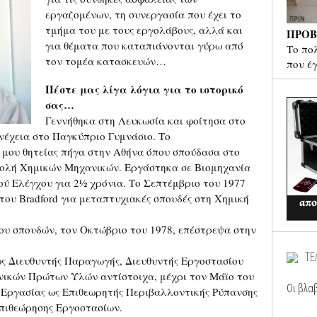
εργαζομένων, τη συνεργασία που έχει το
τμήμα του με τους εργολάβους, αλλά και
ΠΡΟΒ
για θέματα που καταπιάνονται γύρω από
Το πο
τον τομέα κατασκευών…
που έ
Πέστε μας λίγα λόγια για το ιστορικό
σας…
Γεννήθηκα στη Λευκωσία και φοίτησα στο
νέχεια στο Παγκύπριο Γυμνάσιο. Το
ς μου θητείας πήγα στην Αθήνα όπου σπούδασα στο
χολή Χημικών Μηχανικών. Εργάστηκα σε Βιομηχανία
ού Ελέγχου για 2½ χρόνια. Το Σεπτέμβριο του 1977
του Bradford για μεταπτυχιακές σπουδές στη Χημική
ου σπουδών, τον Οκτώβριο του 1978, επέστρεψα στην
ΤΕ
 ως Διευθυντής Παραγωγής, Διευθυντής Εργοστασίου
νικών Πρώτων Υλών αντίστοιχα, μέχρι τον Μάϊο του
Οι βλαβ
 Εργασίας ως Επιθεωρητής Περιβαλλοντικής Ρύπανσης
πιθεώρησης Εργοστασίων.