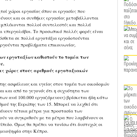
ητοί χώροι εργασίας όπου οι εργασίες που
δύνους και οι συνθήκες εργασίας μεταβάλλονται
εμπλέκονται πολλοί συντελεστές και πολλά
αι υπεργολάβοι. Το προσωπικό πολλές φορές είναι
ρόσθετα σε πολλά εργοτάξια εργοδοτούνται
υργούνται προβλήματα επικοινωνίας.
των εργοταξίων καθιστούν το τομέα των
υ.
ες χώρες στους αριθμούς εργοταξιακών
της ασφάλειας και υγείας στον τομέα των οικοδομών
αι και από το γεγονός ότι η συχνότητα των
ων ανά 100.000 εργαζόμενους) βρίσκεται ήδη κάτω
θμού της Ευρώπης των 15. Μπορεί να λεχθεί ότι
άνουν τέτοια μέτρα για προστασία των
ούν να συγκριθούν με τα μέτρα που λαμβάνουν οι
ίπεδο. Όμως θα πρέπει να τονίσω ότι δυστυχώς οι
 μειοψηφία στην Κύπρο.