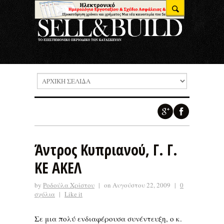
Άντρος Κυπριανού, Γ. Γ.
ΚΕ ΑΚΕΛ
by
Ροδούλα Χρίστου
|
on Αυγούστου 22, 2009
|
0
σχόλια
|
Like it
Σε μια πολύ ενδιαφέρουσα συνέντευξη, ο κ.