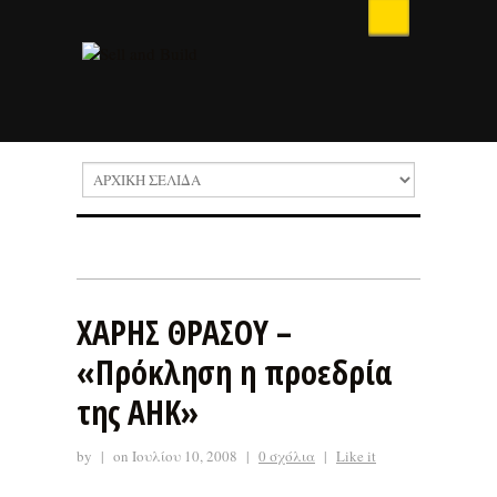
ΧΑΡΗΣ ΘΡΑΣΟΥ –
«Πρόκληση η προεδρία
της ΑΗΚ»
by
|
on Ιουλίου 10, 2008
|
0 σχόλια
|
Like it