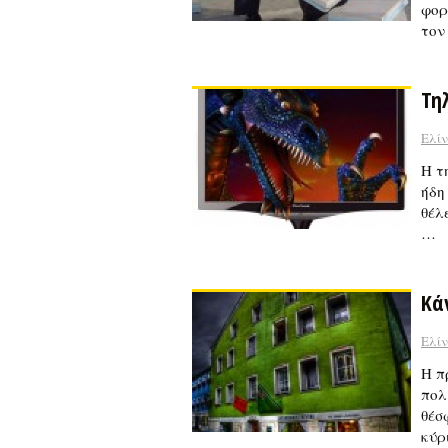
φορ
τον
Τη
Ελί
Η τ
ήδη
θέλ
…
Κά
Ελί
Η π
πολ
θέσ
κύρ