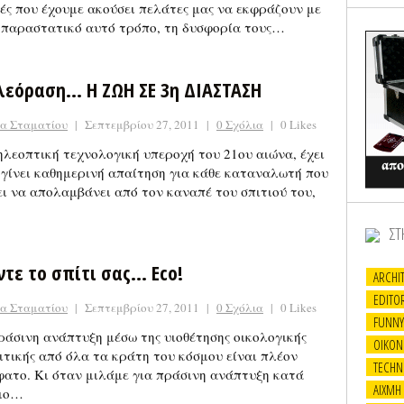
ές που έχουμε ακούσει πελάτες μας να εκφράζουν με
 παραστατικό αυτό τρόπο, τη δυσφορία τους…
λεόραση… Η ΖΩΗ ΣΕ 3η ΔΙΑΣΤΑΣΗ
να Σταματίου
|
Σεπτεμβρίου 27, 2011
|
0 Σχόλια
|
0 Likes
ηλεοπτική τεχνολογική υπεροχή του 21ου αιώνα, έχει
 γίνει καθημερινή απαίτηση για κάθε καταναλωτή που
ει να απολαμβάνει από τον καναπέ του σπιτιού του,
ΣΤ
ντε το σπίτι σας… Eco!
ARCHI
EDITOR
να Σταματίου
|
Σεπτεμβρίου 27, 2011
|
0 Σχόλια
|
0 Likes
FUNNY
ράσινη ανάπτυξη μέσω της υιοθέτησης οικολογικής
OIKON
ιτικής από όλα τα κράτη του κόσμου είναι πλέον
TECHN
φατο. Κι όταν μιλάμε για πράσινη ανάπτυξη κατά
ΑΙΧΜΗ
ιο…