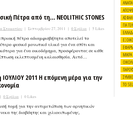
ΑΝΑΠΑ
ΑΠΟΨΕ
σική Πέτρα από τη… NEOLITHIC STONES
ΑΣΦΑΛ
ΓΙΑ ΓΕΛ
να Σταματίου
|
Σεπτεμβρίου 27, 2011
|
0 Σχόλια
|
5 Likes
ΕΛΛΑΔ
υπριακή πέτρα αδιαμφισβήτητα αποτελεί το
ΕΞΟΙΚ
ύτερο φυσικό μονωτικό υλικό για ένα σπίτι και
ΕΦΑΡ
ικότερα για ένα οικοδόμημα, προσφέροντας σε κάθε
ΜΙΚΡΑ
ίπτωση εκλεπτυσμένη καλαισθησία. Αυτό…
ΟΙΚΟΛ
ΠΑΡΟΥ
η ΙΟΥΛΙΟΥ 2011 Η επόμενη μέρα για την
ΣΥΜΒΟ
κονομία
ΤΟ SE
|
0 Σχόλια
|
0 Likes
ρυσή τομή για την αντιμετώπιση των αρνητικών
νεκα της διαβόητης και χιλιοειπωμένης,