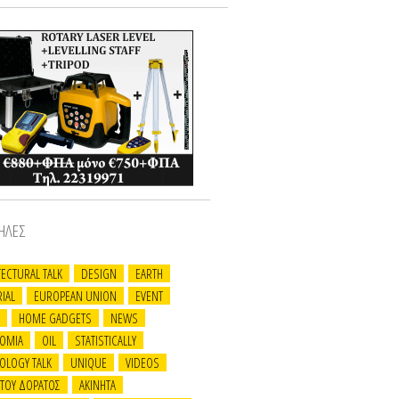
ΗΛΕΣ
TECTURAL TALK
DESIGN
EARTH
IAL
EUROPEAN UNION
EVENT
HOME GADGETS
NEWS
OMIA
OIL
STATISTICALLY
OLOGY TALK
UNIQUE
VIDEOS
 ΤΟΥ ΔΟΡΑΤΟΣ
ΑΚΙΝΗΤΑ