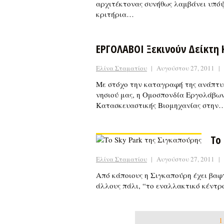
αρχιτέκτονας συνήθως λαμβάνει υπόψ
κριτήρια…
ΕΡΓΟΛΑΒΟΙ Ξεκινούν Δείκτη
Ελίνα Σταματίου
|
Αυγούστου 27, 2011
|
Με στόχο την καταγραφή της ανάπτυξ
νησιού μας, η Ομοσπονδία Εργολάβω
Κατασκευαστικής Βιομηχανίας στην
Το
Ελίνα Σταματίου
|
Αυγούστου 27, 2011
|
Από κάποιους η Σιγκαπούρη έχει βαφ
άλλους πάλι, “το εναλλακτικό κέντρ
1