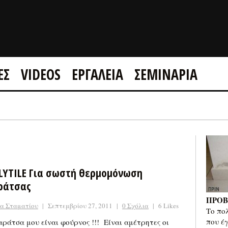
ΕΣ
VIDEOS
ΕΡΓΑΛΕΙΑ
ΣΕΜΙΝΑΡΙΑ
GOOGLE +1
FACEBOOK
LYTILE Για σωστή θερμομόνωση
ράτσας
ΠΡΟΒ
να Σταματίου
|
Σεπτεμβρίου 27, 2011
|
0 Σχόλια
|
6 Likes
Το πο
που έ
αράτσα μου είναι φούρνος !!! Είναι αμέτρητες οι