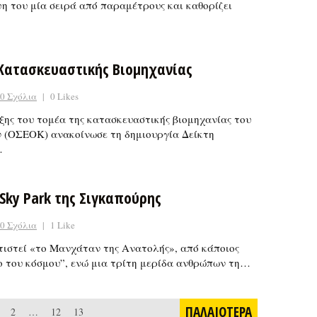
η του μία σειρά από παραμέτρους και καθορίζει
 Κατασκευαστικής Βιομηχανίας
0 Σχόλια
|
0 Likes
ης του τομέα της κατασκευαστικής βιομηχανίας του
ν (ΟΣΕΟΚ) ανακοίνωσε τη δημιουργία Δείκτη
…
 Sky Park της Σιγκαπούρης
0 Σχόλια
|
1 Like
τιστεί «το Μανχάταν της Ανατολής», από κάποιος
ο του κόσμου”, ενώ μια τρίτη μερίδα ανθρώπων τη…
ΠΑΛΑΙΟΤΕΡΑ
2
…
12
13