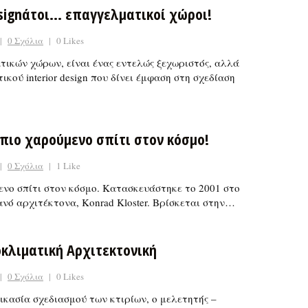
signάτοι… επαγγελματικοί χώροι!
|
0 Σχόλια
|
0 Likes
ικών χώρων, είναι ένας εντελώς ξεχωριστός, αλλά
κού interior design που δίνει έμφαση στη σχεδίαση
 πιο χαρούμενο σπίτι στον κόσμο!
|
0 Σχόλια
|
1 Like
μενο σπίτι στον κόσμο. Κατασκευάστηκε το 2001 στο
νό αρχιτέκτονα, Konrad Kloster. Βρίσκεται στην…
οκλιματική Αρχιτεκτονική
|
0 Σχόλια
|
0 Likes
δικασία σχεδιασμού των κτιρίων, ο μελετητής –