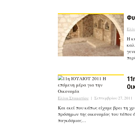
Φυ
Ελί
Η κ
καλ
γεν
περ
11
Οι
Ελίνα Σταματίου
|
Σεπτεμβρίου 27, 2011
Και εκεί που κάπως είχαμε βρει τη χ
πρόσημων της οικονομίας του τόπου έ
παγκόσμιας…