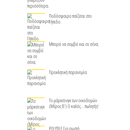
Ποδόσφαιρο παίζεται στο
Γήπεδο.
Μπορεί να συμβεί και σε σένα;
Προκλητική παρανομία
Το μάρκετινγκ των οικοδομών
(Μέρος Β’) Ο καλός… πωλητής!
POLYTILE Για σωστή