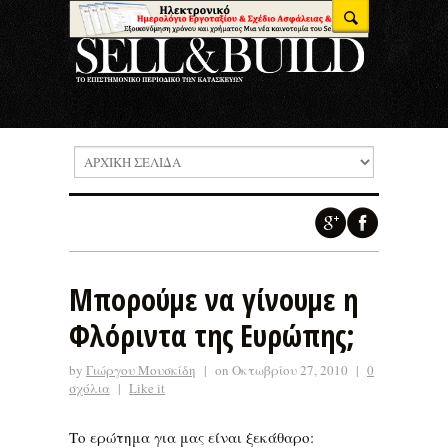
Μπορούμε να γίνουμε η
Φλόριντα της Ευρώπης;
by
Γιώργου Μουσκίδη
|
on Οκτωβρίου 27, 2010
|
0
σχόλια
|
Like it
Το ερώτημα για μας είναι ξεκάθαρο: