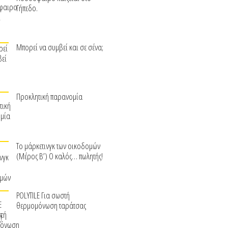
Γήπεδο.
Μπορεί να συμβεί και σε σένα;
Προκλητική παρανομία
Το μάρκετινγκ των οικοδομών
(Μέρος Β’) Ο καλός… πωλητής!
POLYTILE Για σωστή
θερμομόνωση ταράτσας