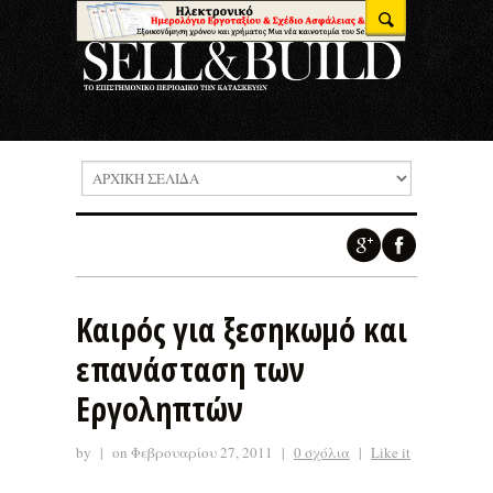
Καιρός για ξεσηκωμό και
επανάσταση των
Εργοληπτών
by
|
on Φεβρουαρίου 27, 2011
|
0 σχόλια
|
Like it