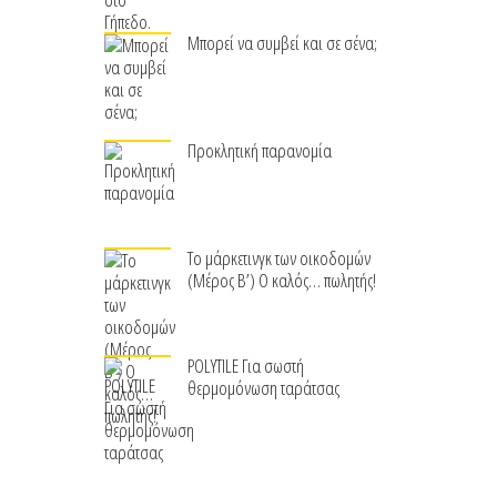
Μπορεί να συμβεί και σε σένα;
Προκλητική παρανομία
Το μάρκετινγκ των οικοδομών
(Μέρος Β’) Ο καλός… πωλητής!
POLYTILE Για σωστή
θερμομόνωση ταράτσας