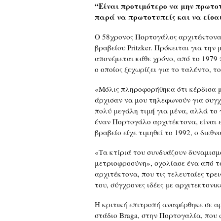
“Είναι προτιμότερο να μην πρωτοτ
παρά να πρωτοτυπείς και να είσα
Ο 58χρονος Πορτογάλος αρχιτέκτονας 
βραβείου Pritzker. Πρόκειται για την
απονέμεται κάθε χρόνο, από το 1979 
ο οποίος ξεχωρίζει για το ταλέντο, 
«Μόλις πληροφορήθηκα ότι κέρδισα μ
άρχισαν να μου τηλεφωνούν για συγχ
πολύ μεγάλη τιμή για μένα, αλλά το 
έναν Πορτογάλο αρχιτέκτονα, είναι ε
βραβείο είχε τιμηθεί το 1992, ο διεθ
«Τα κτίριά του συνδυάζουν δυναμισμ
μετριοφροσύνη», σχολίασε ένα από τ
αρχιτέκτονα, που τις τελευταίες τρε
του, σύγχρονες ιδέες με αρχιτεκτονι
Η κριτική επιτροπή αναφέρθηκε σε αρ
στάδιο Braga, στην Πορτογαλία, που 