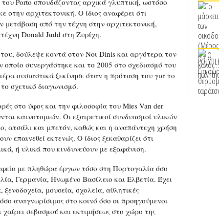
 του Porto σπουδάζοντας αρχικά γλυπτική, ωστόσο
ε στην αρχιτεκτονική. Ο ίδιος αναφέρει ότι
ν μετάβαση από την τέχνη στην αρχιτεκτονική,
τέχνη Donald Judd στη Ζυρίχη.
του, δούλεψε κοντά στον Noι Dinis και αργότερα τον
ε τον οποίο συνεργάστηκε και το 2005 στο σχεδιασμό του
αριέρα ουσιαστικά ξεκίνησε όταν η πρόταση του για το
 το σχετικό διαγωνισμό.
ές στο ύφος και την φιλοσοφία του Mies Van der
ύνται καινοτομιών. Οι εξαιρετικοί συνδυασμοί υλικών
ο, ατσάλι και μπετόν, καθώς και η αναπάντεχη χρήση
υν επαινεθεί εκτενώς. Ο ίδιος ξεκαθαρίζει ότι
ικά, ή υλικά που κινδυνεύουν με εξαφάνιση.
ραφείο με πληθώρα έργων τόσο στη Πορτογαλία όσο
αλία, Γερμανία, Ηνωμένο Βασίλειο και Ελβετία. Έχει
, ξενοδοχεία, μουσεία, σχολεία, αθλητικές
τόσο αναγνωρίσιμος στο κοινό όσο οι προηγούμενοι
ι χαίρει σεβασμού και εκτιμήσεως στο χώρο της