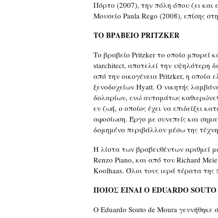
Πόρτο (2007), την πόλη όπου ζει και 
Μουσείο Paula Rego (2008), επίσης σ
ΤΟ ΒΡΑΒΕΙΟ P
RITZKER
Το βραβείο Pritzker το οποίο μπορεί
starchitect, αποτελεί την υψηλότερη 
από την οικογένεια Pritzker, η οποία
ξενοδοχείων Hyatt. Ο νικητής λαμβάν
δολαρίων, ενώ αυτομάτως καθιερώνετ
εν ζωή, ο οποίος έχει να επιδείξει κ
αφοσίωση. Έργο με συνεπείς και σημα
δομημένο περιβάλλον μέσω της τέχνης
Η λίστα των βραβευθέντων αριθμεί μό
Renzo Piano, και από τον Richard Meie
Koolhaas. Όλοι τους ιερά τέρατα της
ΠΟΙΟΣ
ΕΙΝΑΙ
Ο
EDUARDO SOUTO
Ο Eduardo Souto de Moura γεννήθηκε σ