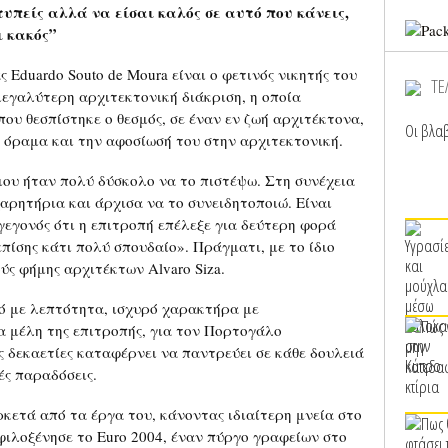
υπείς αλλά να είσαι καλός σε αυτό που κάνεις,
ι κακός”
Eduardo Souto de Moura είναι ο φετινός νικητής του
ΤΕ
 μεγαλύτερη αρχιτεκτονική διάκριση, η οποία
που θεσπίστηκε ο θεσμός, σε έναν εν ζωή αρχιτέκτονα,
Οι βλαβ
το όραμα και την αφοσίωσή του στην αρχιτεκτονική.
ου ήταν πολύ δύσκολο να το πιστέψω. Στη συνέχεια
αρητήρια και άρχισα να το συνειδητοποιώ. Είναι
γεγονός ότι η επιτροπή επέλεξε για δεύτερη φορά
πίσης κάτι πολύ σπουδαίο». Πράγματι, με το ίδιο
νούς φήμης αρχιτέκτων Alvaro Siza.
ό με λεπτότητα, ισχυρό χαρακτήρα με
α μέλη της επιτροπής, για τον Πορτογάλο
ις δεκαετίες καταφέρνει να παντρεύει σε κάθε δουλειά
κές παραδόσεις.
κετά από τα έργα του, κάνοντας ιδιαίτερη μνεία στο
φιλοξένησε το Euro 2004, έναν πύργο γραφείων στο