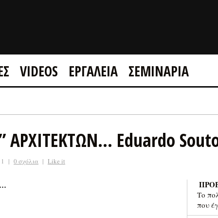
ΕΣ
VIDEOS
ΕΡΓΑΛΕΙΑ
ΣΕΜΙΝΑΡΙΑ
GOOGLE +1
FACEBOOK
” ΑΡΧΙΤΕΚΤΩΝ… Eduardo Sout
11
|
0 σχόλια
|
Like it
ΠΡΟ
…
Το πο
που έ