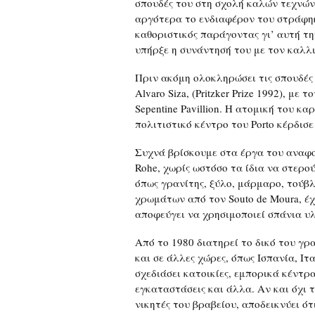
σπουδές του στη σχολή καλών τεχνών
αργότερα το ενδιαφέρον του στράφηκ
καθοριστικός παράγοντας γι’ αυτή τη
υπήρξε η συνάντησή του με τον καλλι
Πριν ακόμη ολοκληρώσει τις σπουδές 
Αlvaro Siza, (Pritzker Prize 1992), μ
Sepentine Pavillion. Η ατομική του κ
πολιτιστικό κέντρο του Porto κέρδισε
Συχνά βρίσκουμε στα έργα του αναφορ
Rohe, χωρίς ωστόσο τα ίδια να στερο
όπως γρανίτης, ξύλο, μάρμαρο, τούβλ
χρωμάτων από τον Souto de Moura, έχο
αποφεύγει να χρησιμοποιεί σπάνια υλ
Από το 1980 διατηρεί το δικό του γ
και σε άλλες χώρες, όπως Ισπανία, Ιτ
σχεδιάσει κατοικίες, εμπορικά κέντρα
εγκαταστάσεις και άλλα. Αν και όχι 
νικητές του βραβείου, αποδεικνύει ότ