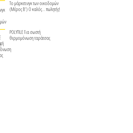
Το μάρκετινγκ των οικοδομών
(Μέρος Β’) Ο καλός… πωλητής!
POLYTILE Για σωστή
θερμομόνωση ταράτσας