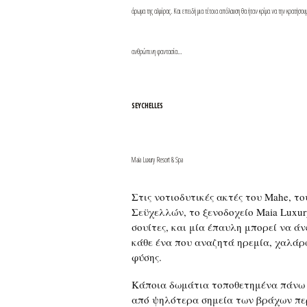
άρωμα της αλμύρας. Και επειδή μια τέτοια απόλαυση θα ήταν κρίμα να την κρατήσουμ
ανθρώπινη φαντασία…
SEYCHELLES
Maia Luxury Resort & Spa
Στις νοτιοδυτικές ακτές του Mahe, τ
Σεϋχελλών, το ξενοδοχείο Maia Luxur
σουίτες, και μία έπαυλη μπορεί να άν
κάθε ένα που αναζητά ηρεμία, χαλάρ
φύσης.
Κάποια δωμάτια τοποθετημένα πάνω σ
από ψηλότερα σημεία των βράχων πε