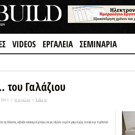
ΕΣ
VIDEOS
ΕΡΓΑΛΕΙΑ
ΣΕΜΙΝΑΡΙΑ
GOOGLE +1
FACEBOOK
… του Γαλάζιου
 2011
|
0 σχόλια
|
Like it
α της θάλασσας, καβαλάει καλοκαιρινά μελτέμια, και μας ταξιδεύει νοερά σε μακρινά μέρη, ποτισμένα με το μεθυστικό