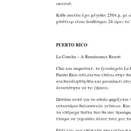
ωκεανό.
Κάθε σουίτα έχει μέγεθος 250τ.μ. με 
μπάτλερ είναι διαθέσιμος 24 ώρες το
PUERTO RICO
La Concha – A Renaissance Resort
Chic και σοφιστικέ, το ξενοδοχείο La 
Puerto Rico απλώνεται επάνω στην π
ανεπανάληπτη θέα και μοναδικές στιγ
δυνατότητα να τις ζήσουν.
Ωστόσο αυτό για το οποίο φημίζεται 
εστιατόριο θαλασσινών γεύσεων. Και 
τα υπέροχα πιάτα που θα σας προσφερθ
έτοιμο να γυμνάσει όλους τους μυς τ
Εξάλλου, μια επίσκεψη στο καζίνο ή μ