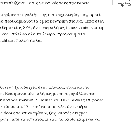
αταπλήξουν με τις γευστικές τους προτάσεις.
αι χάριν της χαλάρωσης και ψυχαγωγίας σας, αρκεί
ο περιλαμβάνονται: μια κεντρική πισίνα, μέσα στην
ο θεραπείας SPA, ένα υπερπλήρες fitness center για τη
πικός μπάτλερ όλο το 24ωρο, προγράμματα
acht και πολλά άλλα.
λυτελή ξενοδοχεία στην Ελλάδα, είναι και το
όδο. Εναρμονισμένο πλήρως με το περιβάλλον του
ου καταδεικνύουν Ρωμαϊκές και Οθωμανικές επιρροές,
ου
 κτίσμα του 17
αιώνα, αποπνέει έναν αέρα
ε όσους το επισκεφθούν, ξεχωριστές στιγμές
γίες από το εστιατόριό του, το οποίο επιμένει να