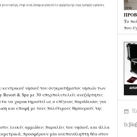
ε για τον εαυτό μας, είπαμε να σας δώσουμε μια γεύση από ό,τι ομορφότερο έχει να μας προσφέρει η φύση και η
ΠΡΟΒ
Το πο
που έ
ου κεντρικού νησιού του συγκροτήματος νησιών των
y Resort & Spa με 30 υπερπολυτελείς ανεξάρτητες
ετα να χαρακτηριστεί ως ο επίγειος παράδεισος για
ωση και επαφή με τους πολύτιμους θησαυρούς της
ΤΕ
Οι βλαβ
τις λευκές αμμώδεις παραλίες του νησιού, και άλλα
ριμετρικά, προσφέρουν μία ανεπανάληπτη θέα στον