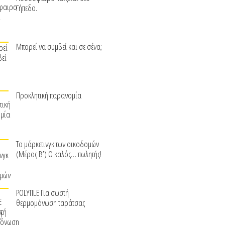
Γήπεδο.
Μπορεί να συμβεί και σε σένα;
Προκλητική παρανομία
Το μάρκετινγκ των οικοδομών
(Μέρος Β’) Ο καλός… πωλητής!
POLYTILE Για σωστή
θερμομόνωση ταράτσας