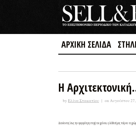
ΑΡΧΙΚΗ ΣΕΛΙΔΑ
ΣΤΗΛ
Η Αρχιτεκτονική
by
Ελίνα Σταματίου
|
on Αυγούστου 27,
Διανύοντας ίσως την ομορφότερη εποχή του χρόνου, η διάθεσή μας παίρνει τα χρώματ