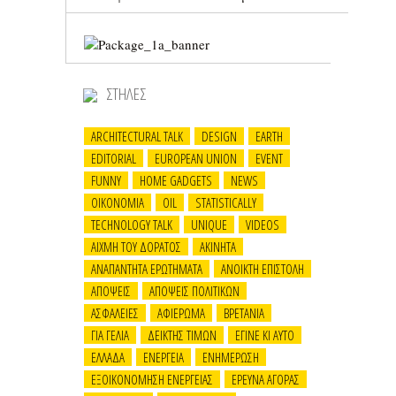
ΣΤΗΛΕΣ
ARCHITECTURAL TALK
DESIGN
EARTH
EDITORIAL
EUROPEAN UNION
EVENT
FUNNY
HOME GADGETS
NEWS
OIKONOMIA
OIL
STATISTICALLY
TECHNOLOGY TALK
UNIQUE
VIDEOS
ΑΙΧΜΗ ΤΟΥ ΔΟΡΑΤΟΣ
ΑΚΙΝΗΤΑ
ΑΝΑΠΑΝΤΗΤΑ ΕΡΩΤΗΜΑΤΑ
ΑΝΟΙΚΤΗ ΕΠΙΣΤΟΛΗ
ΑΠΟΨΕΙΣ
ΑΠΟΨΕΙΣ ΠΟΛΙΤΙΚΩΝ
ΑΣΦΑΛΕΙΕΣ
ΑΦΙΕΡΩΜΑ
ΒΡΕΤΑΝΙΑ
ΓΙΑ ΓΕΛΙΑ
ΔΕΙΚΤΗΣ ΤΙΜΩΝ
ΕΓΙΝΕ ΚΙ ΑΥΤΟ
ΕΛΛΑΔΑ
ΕΝΕΡΓΕΙΑ
ΕΝΗΜΕΡΩΣΗ
ΕΞΟΙΚΟΝΟΜΗΣΗ ΕΝΕΡΓΕΙΑΣ
ΕΡΕΥΝΑ ΑΓΟΡΑΣ