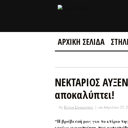
ΑΡΧΙΚΗ ΣΕΛΙΔΑ
ΣΤΗΛ
ΝΕΚΤΑΡΙΟΣ ΑΥΞΕΝΤ
αποκαλύπτει!
by
Ελίνα Σταματίου
|
on Απριλίου 27, 
“Η βράβευσή μας για το κτίριο της
κυρίως ικανοποίηση, που αντιστάθ