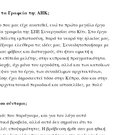
ε τα Γραφεία της ΑΗΚ;
 που μας είχε ανατεθεί, ενώ το πρώτο μεγάλο έργο
νέα γραφεία της ΣΠΕ Συνεργασίας στο Κίτι. Στο έργο
απόλυτη εμπιστοσύνη, παρά το νεαρό της ηλικίας μας,
ύξουμε ελεύθερα τις ιδέες μας. Συνειδητοποιήσαμε με
μας φόβους και δισταγμούς, ότι ήταν εφικτή η
τα επίπεδα μελέτης, στην κυπριακή πραγματικότητα.
οχής, όχι μόνο του εργοδότη, αλλά και των κατοίκων
λεψαν για το έργο, των συναδέλφων αρχιτεκτόνων,
ίσης έχει δημοσιευτεί τόσο στην Κύπρο, όσο και στην
αρχιτεκτονικά περιοδικά και ιστοσελίδες, με πολύ
όσο σύντομα;
ιάς που παράγουμε, και για τον λόγο αυτό
ικά βραβεία, αλλά αυτό δεν σημαίνει ότι το
λές υποψηφιότητες. Η βράβευση ήρθε σαν μια ηθική