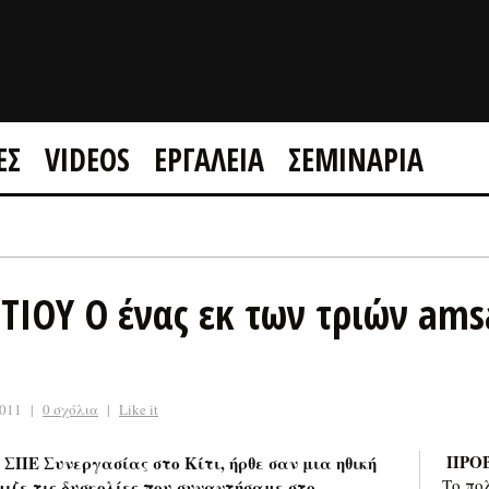
ΕΣ
VIDEOS
ΕΡΓΑΛΕΙΑ
ΣΕΜΙΝΑΡΙΑ
GOOGLE +1
FACEBOOK
ΙΟΥ Ο ένας εκ των τριών amsa
2011
|
0 σχόλια
|
Like it
ΠΡΟ
 ΣΠΕ Συνεργασίας στο Κίτι, ήρθε σαν μια ηθική
Το πο
μιζε τις δυσκολίες που συναντήσαμε στο