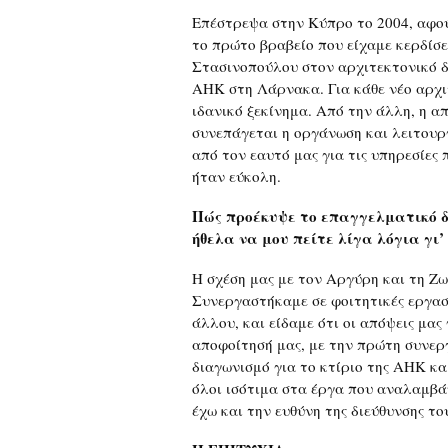
Επέστρεψα στην Κύπρο το 2004, αφού
το πρώτο βραβείο που είχαμε κερδίσ
Στασινοπούλου στον αρχιτεκτονικό δ
ΑΗΚ στη Λάρνακα. Για κάθε νέο αρχι
ιδανικό ξεκίνημα. Από την άλλη, η α
συνεπάγεται η οργάνωση και λειτουργ
από τον εαυτό μας για τις υπηρεσίες
ήταν εύκολη.
Πώς προέκυψε το επαγγελματικό δέ
ήθελα να μου πείτε λίγα λόγια γι’
Η σχέση μας με τον Αργύρη και τη Ζω
Συνεργαστήκαμε σε φοιτητικές εργασί
άλλου, και είδαμε ότι οι απόψεις μα
αποφοίτησή μας, με την πρώτη συνερ
διαγωνισμό για το κτίριο της ΑΗΚ κ
όλοι ισότιμα στα έργα που αναλαμβάν
έχω και την ευθύνη της διεύθυνσης τ