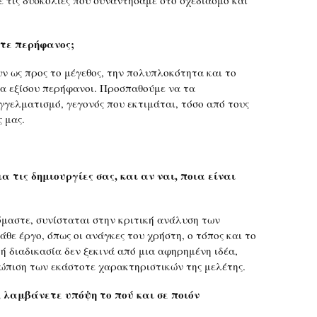
ε τις δυσκολίες που συναντήσαμε στο σχεδιασμό και
ετε περήφανος;
υν ως προς το μέγεθος, την πολυπλοκότητα και το
λα εξίσου περήφανοι. Προσπαθούμε να τα
γγελματισμό, γεγονός που εκτιμάται, τόσο από τους
 μας.
 τις δημιουργίες σας, και αν ναι, ποια είναι
όμαστε, συνίσταται στην κριτική ανάλυση των
θε έργο, όπως οι ανάγκες του χρήστη, ο τόπος και το
κή διαδικασία δεν ξεκινά από μια αφηρημένη ιδέα,
ώπιση των εκάστοτε χαρακτηριστικών της μελέτης.
 λαμβάνετε υπόψη το πού και σε ποιόν