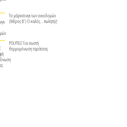
Το μάρκετινγκ των οικοδομών
(Μέρος Β’) Ο καλός… πωλητής!
POLYTILE Για σωστή
θερμομόνωση ταράτσας