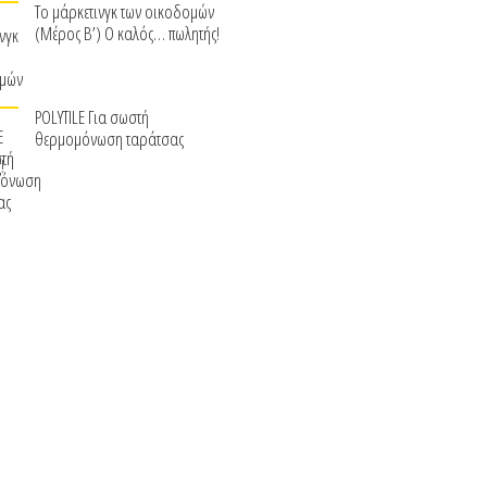
Το μάρκετινγκ των οικοδομών
(Μέρος Β’) Ο καλός… πωλητής!
POLYTILE Για σωστή
θερμομόνωση ταράτσας