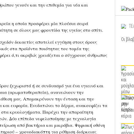
θρώπου γενούν και την επιθυμία για νέα και
αιρεία η οποία προσφέρει μία πλούσια σειρά
ΤΕ
τητη σε όλους μας φροντίδα της υγείας στο σπίτι.
Οι βλαβ
σχεδόν δεκαετίες αποτελεί εγγύηση στους όρους
ειδικός στα προϊόντα ποιότητας του τομέα της
σφέρει ό,τι ακριβώς χρειάζεται ο σύγχρονος άνθρωπος
ου ξεχωριστά ή σε συνδυασμό για ένα υγιεινό και
λαια (αρωματοθεραπεία), ανανεώνουν την
ιάθεση μας. Απομακρύνουν την ένταση και την
α και ευφορία. Ενυδατώνει το δέρμα, ανακουφίζει τα
 στα κρυολογήματα. Παρέχει την απαραίτητη
τών. Δύο επίπεδα νεφελοποίησης με τεχνολογία
είρωση από βακτήρια και μικρόβια. Ψηφιακή οθόνη
ητηριού – χρονοδιακόπτη για ρύθμιση διάρκειας