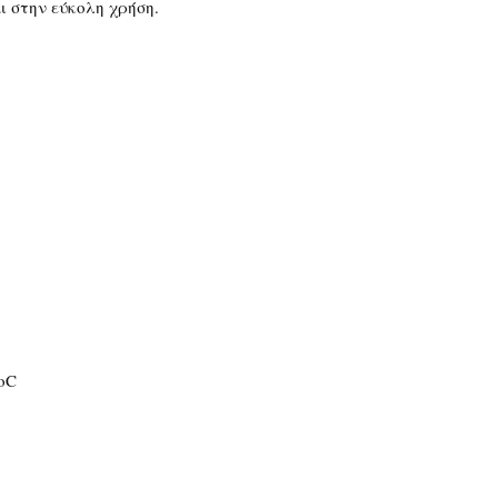
ι στην εύκολη χρήση.
 οC