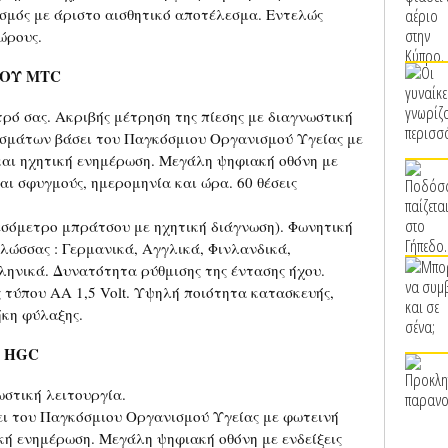
μός με άριστο αισθητικό αποτέλεσμα. Εντελώς
ώρους.
ΟΥ MTC
τρό σας. Ακριβής μέτρηση της πίεσης με διαγνωστική
εσμάτων βάσει του Παγκόσμιου Οργανισμού Υγείας με
 και ηχητική ενημέρωση. Μεγάλη ψηφιακή οθόνη με
και σφυγμούς, ημερομηνία και ώρα. 60 θέσεις
όμετρο μπράτσου με ηχητική διάγνωση). Φωνητική
λώσσας : Γερμανικά, Αγγλικά, Φινλανδικά,
ληνικά. Δυνατότητα ρύθμισης της έντασης ήχου.
 τύπου ΑΑ 1,5 Volt. Υψηλή ποιότητα κατασκευής,
ήκη φύλαξης.
 HGC
ωστική λειτουργία.
ι του Παγκόσμιου Οργανισμού Υγείας με φωτεινή
τική ενημέρωση. Μεγάλη ψηφιακή οθόνη με ενδείξεις