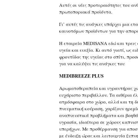
Αυτές οι νέες προτεραιότητες του αν
πρωτοποριακά προϊόντα.
Γι’ αυτές τις ανάγκες υπάρχει μια ετ
καινοτόμων προϊόντων για την απαραί
Η εταιρεία MEDISANA εδώ και τρεις 
υγεία και ευεξία. Κι αυτό γιατί, ως 
φροντίδας της υγείας στο σπίτι, προ
για να καλύψει τις ανάγκες του
MEDIBREEZE PLUS
Αρωματοθεραπεία και υγραντήρας χώρ
ευχάριστο περιβάλλον. Τα αιθέρια έ
ατμόσφαιρα στο χώρο, αλλά και τη δ
πνευματική κούραση, χαρίζουν ηρεμί
αναπνευστικά προβλήματα και βοηθά
υγρασία, ιδιαίτερα σε χώρους καπνισ
υπερήχων. Με προθέρμανση για αποστ
με ένδειξη ώρας και λειτουργία ξυπν