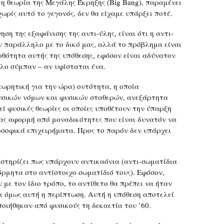
η θεωρία της Μεγάλης Έκρηξης (Big Bang), παραμένει
χωρίς αυτό το γεγονός, δεν θα είχαμε υπάρξει ποτέ.
ση της εξαφάνισης της αντι-ύλης, είναι ότι η αντι-
ν παράλληλο με το δικό μας, αλλά το πρόβλημα είναι
ορθότητα αυτής της υπόθεσης, εφόσον είναι αδύνατον
λο σύμπαν – αν υφίσταται ένα.
εωρητική για την ώρα) οντότητα, η οποία
υσικών νόμων και φυσικών σταθερών, ανεξάρτητα
 φυσικές θεωρίες οι οποίες υποθέτουν την ύπαρξη
 αφορμή από μοναδικότητες που είναι δυνατόν να
σοφικά επιχειρήματα. Προς το παρόν δεν υπάρχει
οστηρίζει πως υπάρχουν αντικαόνια (αντι-σωματίδια
μητα στο αντίστοιχο σωματίδιό τους). Εφόσον,
 με τον ίδιο τρόπο, το αντίθετο θα πρέπει να ήταν
ει όμως αυτή η περίπτωση. Αυτή η υπόθεση αποτελεί
ιήθηκαν από φυσικούς τη δεκαετία του ’60.