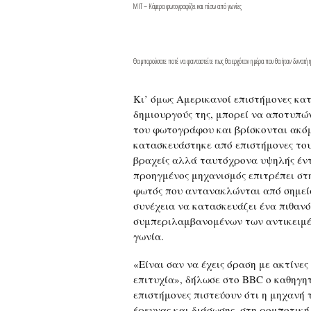
MIT – Κάμερα φωτογραφίζει και πίσω από γωνίες
Θα μπορούσατε ποτέ να φανταστείτε πως θα ερχόταν η μέρα που θα ήταν δυνατή η 
Κι’ όμως Αμερικανοί επιστήμονες κα
δημιουργούς της, μπορεί να αποτυπών
του φωτογράφου και βρίσκονται ακόμ
κατασκευάστηκε από επιστήμονες του
βραχείς αλλά ταυτόχρονα υψηλής έντ
προηγμένος μηχανισμός επιτρέπει στ
φωτός που αντανακλώνται από σημεία 
συνέχεια να κατασκευάζει ένα πιθανό
συμπεριλαμβανομένων των αντικειμέ
γωνία.
«Είναι σαν να έχεις όραση με ακτίνες 
επιτυχία»,
δήλωσε στο ΒΒC ο καθηγητ
επιστήμονες πιστεύουν ότι η μηχανή 
έρευνας και διάσωσης, στη ρομποτική