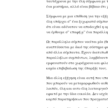
ταυτόχρονα με την ύλη σύμφωνα με τ
ένα μυστήριο, αλλά είναι βέβαιο ότι 
Σύμφωνα με μια υπόθεση για την εξήγη
ύλη υπάρχει σ” ένα ξεχωριστό σύμπα
ότι είναι αδύνατον να αποδειχθεί η 
να έρθουμε σ” επαφή μ” ένα παράλλη
Ως παράλληλο σύμπαν νοείται μία (θ
αναπτύσσεται με δικό της σύστημα φ
από άλλα σύμπαντα. Έχουν διατυπωθεί
παραλλήλων συμπάντων, λαμβάνοντας
εμφανιστούν στο χωρόχρονο και φιλο
καμία επιβεβαίωση της ύπαρξής τους.
Μια άλλη εξήγηση είναι αυτή που υπ
που μπορούν να μεταμορφωθούν αυθόρ
λοιπόν, ύλη και αντι-ύλη λειτουργούν
εφικτό με την ίδια ευκολία. Δεν ισχύ
καρπό παρατηρήσεων που πραγματοπο