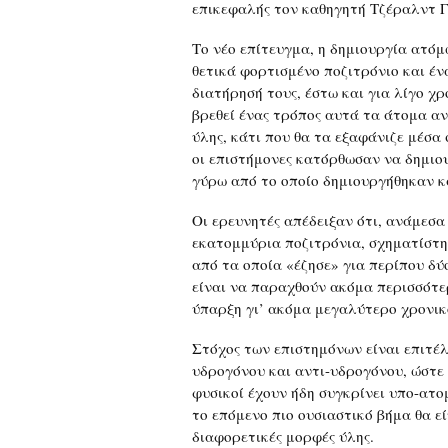
επικεφαλής τον καθηγητή Τζέραλντ 
Το νέο επίτευγμα, η δημιουργία ατό
θετικά φορτισμένο ποζιτρόνιο και έν
διατήρησή τους, έστω και για λίγο χ
βρεθεί ένας τρόπος αυτά τα άτομα αν
ύλης, κάτι που θα τα εξαφάνιζε μέσα
οι επιστήμονες κατόρθωσαν να δημιο
γύρω από το οποίο δημιουργήθηκαν κ
Οι ερευνητές απέδειξαν ότι, ανάμεσα
εκατομμύρια ποζιτρόνια, σχηματίστη
από τα οποία «έζησε» για περίπου δύ
είναι να παραχθούν ακόμα περισσότε
ύπαρξη γι’ ακόμα μεγαλύτερο χρονικ
Στόχος των επιστημόνων είναι επιτέ
υδρογόνου και αντι-υδρογόνου, ώστε 
φυσικοί έχουν ήδη συγκρίνει υπο-ατο
το επόμενο πιο ουσιαστικό βήμα θα ε
διαφορετικές μορφές ύλης.