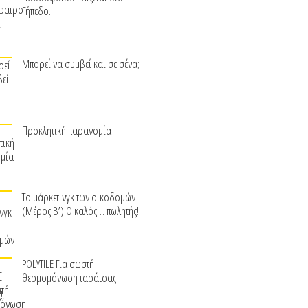
Γήπεδο.
Μπορεί να συμβεί και σε σένα;
Προκλητική παρανομία
Το μάρκετινγκ των οικοδομών
(Μέρος Β’) Ο καλός… πωλητής!
POLYTILE Για σωστή
θερμομόνωση ταράτσας