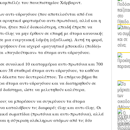
Γκαμπιέλζε του πανεπιστημίου Χάρβαρντ.
μων αντι-υδρογόνου (που αποτελούνται από ένα
α αρνητικά φορτισμένο αντι-πρωτόνιο), αλλά και η
ρόνο, ήταν πολύ δυσκολότερη, επειδή έπρεπε να
τι-ύλης να μην έρθουν σε επαφή με άτομα κανονικής
 σε μια ενεργειακή λάμψη (εξαΰλωση). Αυτή τη φορά,
υργήσουν ένα ισχυρό «μαγνητικό μπουκάλι (πεδίο)»
αι «παγιδεύτηκαν» τα άτομα αντι-υδρογόνου.
 σε συνολικά 10 εκατομμύρια αντι-πρωτόνια και 700
καν 38 σταθερά άτομα αντι-υδρογόνου, το καθένα
ο δέκατα του δευτερολέπτου. Το επόμενο βήμα θα
ρα άτομα αντι-υδρογόνου και να διατηρηθούν σε
ό διάστημα, ώστε να μελετηθούν καλύτερα.
λους να μπορέσουν να συγκρίνουν τα άτομα
να καταλάβουν τις διαφορές ύλης και αντι-ύλης. Οι
μικά σωματίδια (πρωτόνια και αντι-πρωτόνια), αλλά
ίναι η σύγκριση ολόκληρων ατόμων από τις δύο