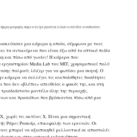
λήψη μιας φωτογραφίας, ακόμη κι αν δεν έχετε μπροστά σας το είδωλο το οποίο θέλετε να απαθανατίσετε;
τασκεύασαν μια κάμερα η οποία, σύμφωνα με τους
ει τα αντικείμενα που είναι έξω από το οπτικό πεδίο
η και πίσω από γωνίες! Η κάμερα που
 εργαστηρίου Μedia Lab του ΜΙΤ, χρησιμοποιεί πολύ
ασης παλμούς λέιζερ για να φωτίσει μια σκηνή. Ο
ην κάμερα να συλλέγει τις ανεπαίσθητες ποσότητες
που δεν «βλέπει» απευθείας ο φακός της, και στη
 τρισδιάστατο μοντέλο όλης της περιοχής,
νων και προσώπων που βρίσκονται πίσω από μια
Χ, χωρίς τις ακτίνες Χ. Είναι μια σημαντική
ής Ράμες Ρασκάρ, επικεφαλής των ερευνών. Οι
τους μπορεί να αξιοποιηθεί μελλοντικά σε αποστολές
 όραση και στην ιατρική ενδοσκόπηση.