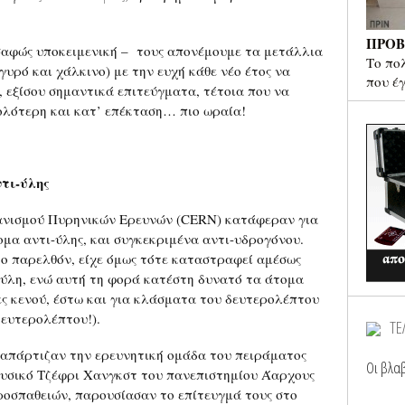
ΠΡΟΒ
σαφώς υποκειμενική – τους απονέμουμε τα μετάλλια
Το πο
υρό και χάλκινο) με την ευχή κάθε νέο έτος να
που έ
 εξίσου σημαντικά επιτεύγματα, τέτοια που να
κολότερη και κατ’ επέκταση… πιο ωραία!
τι-ύλης
ανισμού Πυρηνικών Ερευνών (CERN) κατάφεραν για
μα αντι-ύλης, και συγκεκριμένα αντι-υδρογόνου.
το παρελθόν, είχε όμως τότε καταστραφεί αμέσως
 ύλη, ενώ αυτή τη φορά κατέστη δυνατό τα άτομα
ες κενού, έστω και για κλάσματα του δευτερολέπτου
δευτερολέπτου!).
ΤΕ
υ απάρτιζαν την ερευνητική ομάδα του πειράματος
Οι βλαβ
φυσικό Τζέφρι Χανγκστ του πανεπιστημίου Άαρχους
ροσπαθειών, παρουσίασαν το επίτευγμά τους στο