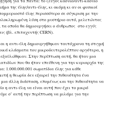
ξήγηση για τα πάντα: το ζεύγος καόνιο/αντι-καόνιο
ήμα της ύλης/αντι-ύλης, κι ακόμη κι αν οι φυσικοί
τομμυριοστό ύλης περισσότερο σε σύγκριση με την
 ολοκληρωμένη λύση στο μυστήριο αυτό, μελετώντας
, τα οποία θα δημιουργήσει ο άνθρωπος στο εγγύς
ις (βλ. επιταχυντής CERN).
και η αντι-ύλη δημιουργήθηκαν ταυτόχρονα τη στιγμή
ερικά κλάσματα του μικροδευτερολέπτου αργότερα, η
 εξαϋλώθηκαν. Στην περίπτωση αυτή, θα ήταν μια
ατιδίων που θα ήταν υπεύθυνη για την κυριαρχία της
μα: 1.000.000.001 σωματίδια ύλης για κάθε
Αυτή η θεωρία δεν εξαιρεί την πιθανότητα ένα
ε μια άλλη διάσταση, επομένως και την πιθανότητα να
ο η αντι-ύλη να είναι αυτή που έχει το μικρό
ύμε σ’ αυτή την περίπτωση να μιλάμε για την