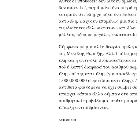
Αυτές οι υποθέσεις δεν δίνουν όμως ε
δεν αποτελεί, παρά μόνο ένα μικρό τμ
εκτιμούν ότι υπήρχε μόνο ένα δισεκα
αντι-ύλη, ψάχνουν επομένως μια πιο
τις ιδιότητες άλλων αντι-σωματιδίων
μέλλον, μέσα σε μεγάλες εγκαταστάσε
Σύμφωνα με μια άλλη θεωρία, η ύλη 
της Μεγάλης Έκρηξης. Αλλά μόλις μ
ύλη και η αντι-ύλη συγκρούστηκαν κι
πολύ λεπτή διαφορά του αριθμού σωμ
ύλης επί της αντι-ύλης (για παράδειγ
1.000.000.000 σωματίδια αντι-ύλης). 
αντίθετο φαινόμενο να έχει συμβεί σ
υπάρχει κάποιο άλλο σύμπαν στο οποί
αριθμητικό προβάδισμα, οπότε μπορο
ύπαρξη αντι-σύμπαντος.
ΑΣΗΜΕΝΙΟ