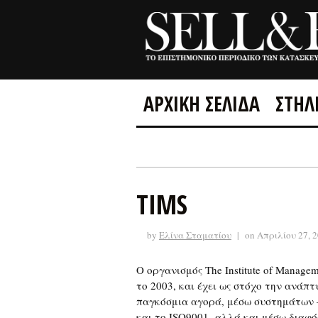
ΑΡΧΙΚΗ ΣΕΛΙΔΑ
ΣΤΗΛ
TIMS
by
Ελίνα Σταματίου
|
on Απριλίου 27, 
Ο οργανισμός The Institute of Manage
το 2003, και έχει ως στόχο την ανάπ
παγκόσμια αγορά, μέσω συστημάτων –
και το ISO9001- αλλά και μέσω διαφ