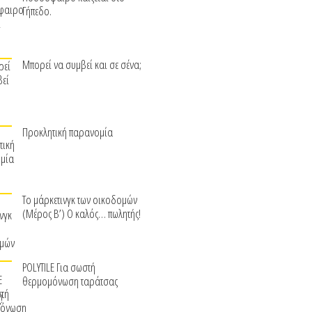
Γήπεδο.
Μπορεί να συμβεί και σε σένα;
Προκλητική παρανομία
Το μάρκετινγκ των οικοδομών
(Μέρος Β’) Ο καλός… πωλητής!
POLYTILE Για σωστή
θερμομόνωση ταράτσας