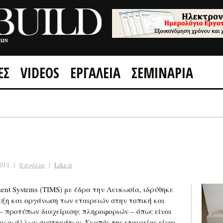
ΕΣ
VIDEOS
ΕΡΓΑΛΕΙΑ
ΣΕΜΙΝΑΡΙΑ
GOOGLE +1
FACEBOOK
2011
|
0 σχόλια
|
Like it
ment Systems (TIMS) με έδρα την Λευκωσία, ιδρύθηκε
τυξη και οργάνωση των εταιρειών στην τοπική και
 προτύπων διαχείρισης πληροφοριών – όπως είναι
όρων άλλων συστημάτων. Σκοπός της εταιρείας είναι