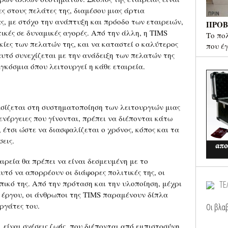
ς στους πελάτες της, διαμέσου μιας άρτια
ς, με στόχο την ανάπτυξη και πρόοδο των εταιρειών,
ΠΡΟΒ
κές σε δυναμικές αγορές. Από την άλλη, η TIMS
Το πο
κίες των πελατών της, και να καταστεί ο καλύτερος
που έ
υτό συνεχίζεται με την ανάδειξη των πελατών της
γκόσμια όπου λειτουργεί η κάθε εταιρεία.
ασίζεται στη συστηματοποίηση των λειτουργιών μιας
 ενέργειες που γίνονται, πρέπει να διέπονται κάτω
 έτσι ώστε να διασφαλίζεται ο χρόνος, κόπος και τα
εις.
ιρεία θα πρέπει να είναι δεσμευμένη με το
υτό να απορρέουν οι διάφορες πολιτικές της, οι
ΤΕ
πικό της. Από την πρόταση και την υλοποίηση, μέχρι
υ έργου, οι άνθρωποι της TIMS παραμένουν δίπλα
ργάτες του.
Οι βλαβ
 είναι σχέσεις ζωής, που διέπονται από εμπιστοσύνη,