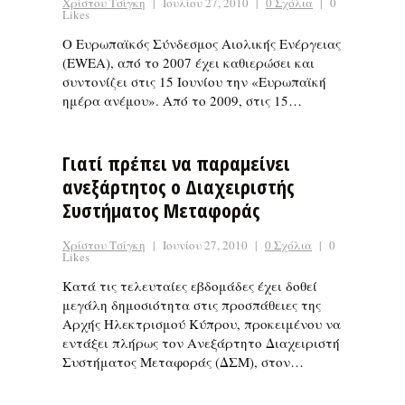
Χρίστου Τσίγκη
|
Ιουλίου 27, 2010
|
0 Σχόλια
|
0
Likes
Ο Ευρωπαϊκός Σύνδεσμος Αιολικής Ενέργειας
(EWEA), από το 2007 έχει καθιερώσει και
συντονίζει στις 15 Ιουνίου την «Ευρωπαϊκή
ημέρα ανέμου». Από το 2009, στις 15…
Γιατί πρέπει να παραμείνει
ανεξάρτητος ο Διαχειριστής
Συστήματος Μεταφοράς
Χρίστου Τσίγκη
|
Ιουνίου 27, 2010
|
0 Σχόλια
|
0
Likes
Κατά τις τελευταίες εβδομάδες έχει δοθεί
μεγάλη δημοσιότητα στις προσπάθειες της
Αρχής Ηλεκτρισμού Κύπρου, προκειμένου να
εντάξει πλήρως τον Ανεξάρτητο Διαχειριστή
Συστήματος Μεταφοράς (ΔΣΜ), στον…