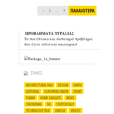
ΠΑΛΑΙΟΤΕΡΑ
1
2
…
5
6
ΠΡΟΒΛΗΜΑΤΑ ΥΓΡΑΣΙΑΣ
Το πολύπλοκο και δαπανηρό πρόβλημα
που έγινε απλό και οικονομικό
ΣΤΗΛΕΣ
ARCHITECTURAL TALK
DESIGN
EARTH
EDITORIAL
EUROPEAN UNION
EVENT
FUNNY
HOME GADGETS
NEWS
OIKONOMIA
OIL
STATISTICALLY
TECHNOLOGY TALK
UNIQUE
VIDEOS