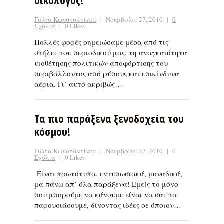
οικολόγος!
Γιώτα Κωνσταντίνου
|
Νοεμβρίου 27, 2010
|
0
Σχόλια
|
0 Likes
Πολλές φορές σημειώσαμε μέσα από τις
στήλες του περιοδικού μας, τη αναγκαιότητα
υιοθέτησης πολιτικών αποφόρτισης του
περιβάλλοντος από ρύπους και επικίνδυνα
αέρια. Γι’ αυτό ακριβώς…
Τα πιο παράξενα ξενοδοχεία του
κόσμου!
Γιώτα Κωνσταντίνου
|
Νοεμβρίου 27, 2010
|
0
Σχόλια
|
0 Likes
Είναι πρωτότυπα, εντυπωσιακά, μοναδικά,
μα πάνω απ’ όλα παράξενα! Εμείς το μόνο
που μπορούμε να κάνουμε είναι να σας τα
παρουσιάσουμε, δίνοντας ιδέες σε όποιον…