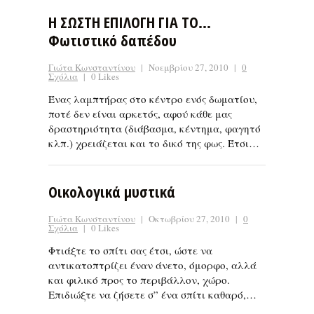
Η ΣΩΣΤΗ ΕΠΙΛΟΓΗ ΓΙΑ ΤΟ…
Φωτιστικό δαπέδου
Γιώτα Κωνσταντίνου
|
Νοεμβρίου 27, 2010
|
0
Σχόλια
|
0 Likes
Ένας λαμπτήρας στο κέντρο ενός δωματίου,
ποτέ δεν είναι αρκετός, αφού κάθε μας
δραστηριότητα (διάβασμα, κέντημα, φαγητό
κλπ.) χρειάζεται και το δικό της φως. Έτσι…
Οικολογικά μυστικά
Γιώτα Κωνσταντίνου
|
Οκτωβρίου 27, 2010
|
0
Σχόλια
|
0 Likes
Φτιάξτε το σπίτι σας έτσι, ώστε να
αντικατοπτρίζει έναν άνετο, όμορφο, αλλά
και φιλικό προς το περιβάλλον, χώρο.
Επιδιώξτε να ζήσετε σ” ένα σπίτι καθαρό,…