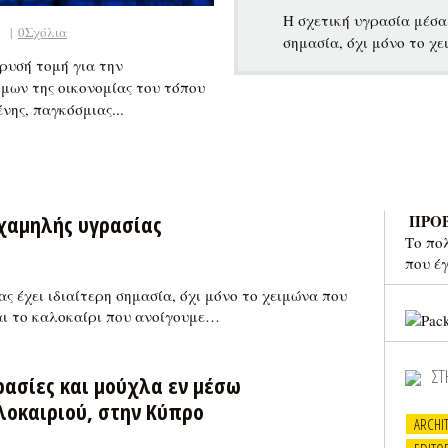
Η σχετική υγρασία μέσα 
1
|
0Σχόλια
σημασία, όχι μόνο το χ
χρυσή τομή για την
μων της οικονομίας του τόπου
νης, παγκόσμιας...
 χαμηλής υγρασίας
ΠΡΟ
Το πο
που έ
ς έχει ιδιαίτερη σημασία, όχι μόνο το χειμώνα που
αι το καλοκαίρι που ανοίγουμε…
ΣΤ
ρασίες και μούχλα εν μέσω
λοκαιριού, στην Κύπρο
ARCHI