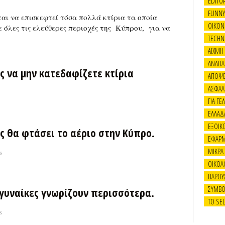
EDITOR
FUNNY
αι να επισκεφτεί τόσα πολλά κτίρια τα οποία
OIKON
 όλες τις ελεύθερες περιοχές της Κύπρου, για να
TECHN
ΑΙΧΜΗ
ΑΝΑΠΑ
ς να μην κατεδαφίζετε κτίρια
ΑΠΟΨΕ
ΑΣΦΑΛ
ΓΙΑ ΓΕΛ
ΕΛΛΑΔ
ΕΞΟΙΚ
ς θα φτάσει το αέριο στην Κύπρο.
ΕΦΑΡ
ΜΙΚΡΑ
s
ΟΙΚΟΛ
ΠΑΡΟΥ
ΣΥΜΒΟ
 γυναίκες γνωρίζουν περισσότερα.
ΤΟ SE
s