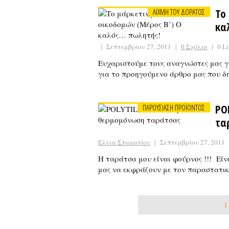
Το
ΑΙΧΜΗ ΤΟΥ ΔΟΡΑΤΟΣ
κα
|
Σεπτεμβρίου 27, 2011
|
0 Σχόλια
|
0 Li
Ευχαριστούμε τους αναγνώστες μας γ
για το προηγούμενο άρθρο μας που δ
PO
ΠΑΡΟΥΣΙΑΣΗ ΠΡΟΪΟΝΤΟΣ
τα
Ελίνα Σταματίου
|
Σεπτεμβρίου 27, 2011
Η ταράτσα μου είναι φούρνος !!! Είν
μας να εκφράζουν με τον παραστατι
1