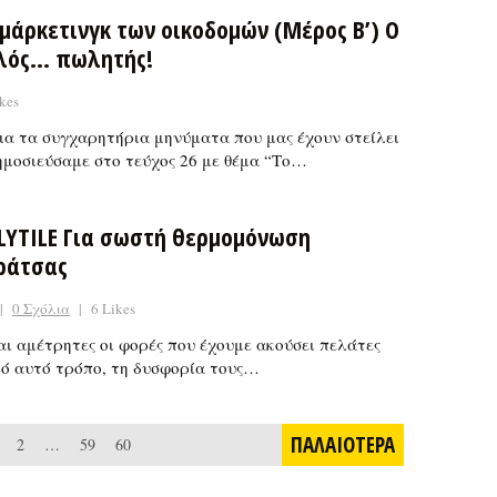
 μάρκετινγκ των οικοδομών (Μέρος Β’) Ο
λός… πωλητής!
kes
ια τα συγχαρητήρια μηνύματα που μας έχουν στείλει
ημοσιεύσαμε στο τεύχος 26 με θέμα “Το…
LYTILE Για σωστή θερμομόνωση
ράτσας
|
0 Σχόλια
|
6 Likes
αι αμέτρητες οι φορές που έχουμε ακούσει πελάτες
κό αυτό τρόπο, τη δυσφορία τους…
ΠΑΛΑΙΟΤΕΡΑ
2
…
59
60