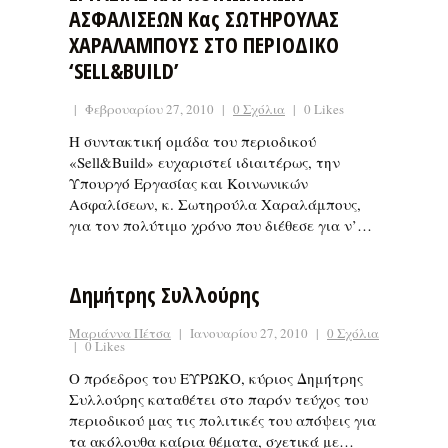
ΑΣΦΑΛΙΣΕΩΝ Κας ΣΩΤΗΡΟΥΛΑΣ
ΧΑΡΑΛΑΜΠΟΥΣ ΣΤΟ ΠΕΡΙΟΔΙΚΟ
‘SELL&BUILD’
|
Φεβρουαρίου 27, 2010
|
0 Σχόλια
|
0 Likes
Η συντακτική ομάδα του περιοδικού
«Sell&Build» ευχαριστεί ιδιαιτέρως, την
Υπουργό Εργασίας και Κοινωνικών
Ασφαλίσεων, κ. Σωτηρούλα Χαραλάμπους,
για τον πολύτιμο χρόνο που διέθεσε για ν’…
Δημήτρης Συλλούρης
Μαριάννα Πέτσα
|
Ιανουαρίου 27, 2010
|
0 Σχόλια
|
0 Likes
Ο πρόεδρος του ΕΥΡΩΚΟ, κύριος Δημήτρης
Συλλούρης καταθέτει στο παρόν τεύχος του
περιοδικού μας τις πολιτικές του απόψεις για
τα ακόλουθα καίρια θέματα, σχετικά με…