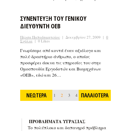
ΣΥΝΕΝΤΕΥΞΗ ΤΟΥ ΓΕΝΙΚΟΥ
ΔΙΕΥΘΥΝΤΗ ΟΕΒ
Πέρσα Παπαδημητρίου
|
Δεκεμβρίου 27, 2009
|
0
Σχόλια
|
0 Likes
Γνωρίσαμε από κοντά έναν αξιόλογο και
πολύ δραστήριο άνθρωπο, o οποίος
προσφέρει άοκνα τις υπηρεσίες του στην
Ομοσπονδία Εργοδοτών και Βιομηχάνων
«ΟΕΒ», εδώ και 26…
ΝΕΩΤΕΡΑ
ΠΑΛΑΙΟΤΕΡΑ
1
2
3
4
ΠΡΟΒΛΗΜΑΤΑ ΥΓΡΑΣΙΑΣ
Το πολύπλοκο και δαπανηρό πρόβλημα