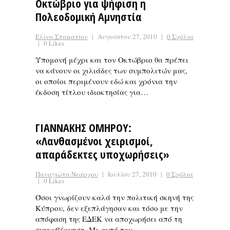
Οκτώβριο για ψήφιση η
Πολεοδομική Αμνηστία
Ελίνα Σταματίου
|
Αυγούστου 27, 2010
|
0 Σχόλια
|
0 Likes
Υπομονή μέχρι και τον Οκτώβριο θα πρέπει
να κάνουν οι χιλιάδες των συμπολιτών μας,
οι οποίοι περιμένουν εδώ και χρόνια την
έκδοση τίτλου ιδιοκτησίας για…
ΓΙΑΝΝΑΚΗΣ ΟΜΗΡΟΥ:
«Λανθασμένοι χειρισμοί,
απαράδεκτες υποχωρήσεις»
Παναγιώτα Νεάρχου
|
Ιουλίου 27, 2010
|
0 Σχόλια
|
0 Likes
Όσοι γνωρίζουν καλά την πολιτική σκηνή της
Κύπρου, δεν εξεπλάγησαν και τόσο με την
απόφαση της ΕΔΕΚ να αποχωρήσει από τη
συγκυβέρνηση. Με αυτό τον…